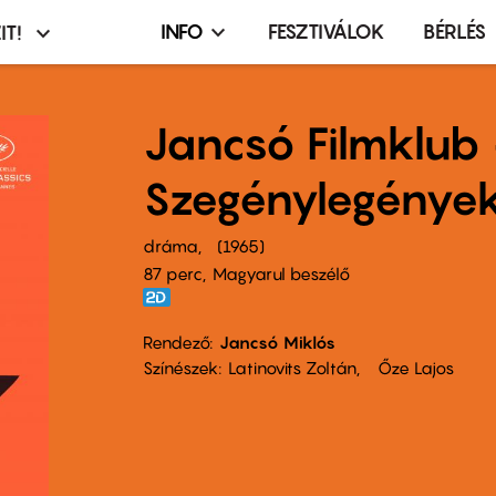
INFO
FESZTIVÁLOK
BÉRLÉS
IT!
Infó,
asztó
esemény,
terembérlés
Jancsó Filmklub 
menü
Szegénylegénye
dráma
1965
87 perc,
Magyarul beszélő
Rendező
Jancsó Miklós
Színészek
Latinovits Zoltán
Őze Lajos