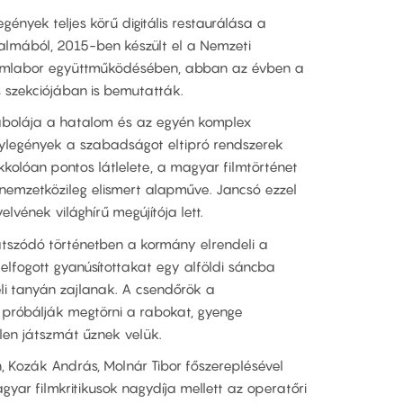
ények teljes körű digitális restaurálása a
almából, 2015-ben készült el a Nemzeti
Filmlabor együttműködésében, abban az évben a
s szekciójában is bemutatták.
abolája a hatalom és az egyén komplex
nylegények a szabadságot eltipró rendszerek
okkolóan pontos látlelete, a magyar filmtörténet
emzetközileg elismert alapműve. Jancsó ezzel
lvének világhírű megújítója lett.
átszódó történetben a kormány elrendeli a
 elfogott gyanúsítottakat egy alföldi sáncba
eli tanyán zajlanak. A csendőrök a
próbálják megtörni a rabokat, gyenge
len játszmát űznek velük.
n, Kozák András, Molnár Tibor főszereplésével
gyar filmkritikusok nagydíja mellett az operatőri