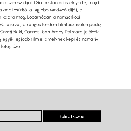
bb színész díját (Görbe János) is elnyerte, majd
kmai zsűritől a legjobb rendező díját, a
jat kapta meg; Locarnóban a nemzetközi
SCI díjával, a rangos londoni filmfesztiválon pedig
l tüntették ki, Cannes-ban Arany Pálmára jelölték.
g egyik legjobb filmje, amelynek képi és narratív
letaglózó.
Feliratkozás