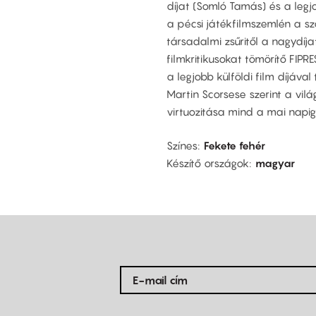
díjat (Somló Tamás) és a legjo
a pécsi játékfilmszemlén a sza
társadalmi zsűritől a nagydí
filmkritikusokat tömörítő FIPRE
a legjobb külföldi film díjáva
Martin Scorsese szerint a vilá
virtuozitása mind a mai napig 
Színes
Fekete fehér
Készítő országok
magyar