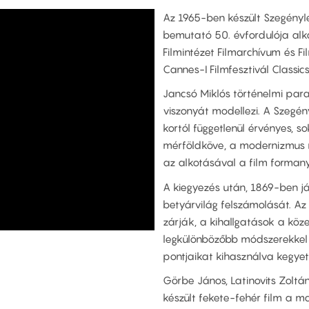
Az 1965-ben készült Szegényleg
bemutató 50. évfordulója alk
Filmintézet Filmarchívum és 
Cannes-I Filmfesztivál Classic
Jancsó Miklós történelmi par
viszonyát modellezi. A Szegé
kortól függetlenül érvényes, s
mérföldköve, a modernizmus n
az alkotásával a film formanye
A kiegyezés után, 1869-ben j
betyárvilág felszámolását. Az
zárják, a kihallgatások a köz
legkülönbözőbb módszerekkel 
pontjaikat kihasználva kegyet
Görbe János, Latinovits Zoltá
készült fekete-fehér film a ma