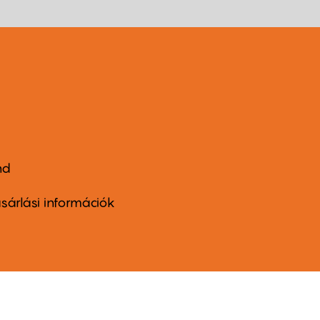
nd
ter
nu
sárlási információk
ond