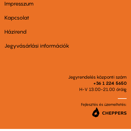
Impresszum
Footer
menu
first
Kapcsolat
Házirend
Footer
menu
second
Jegyvásárlási információk
Jegyrendelés központi szám
+36 1 224 5650
H-V 13.00-21.00 óráig
Fejlesztés és üzemeltetés: