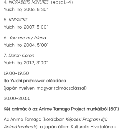
4.
NORABBITS MINUTES
（epsd1-4）
Yuichi Ito, 2006, 8’30”
5.
KNYACKI!
Yuichi Ito, 2007, 5’00”
6.
You are my friend
Yuichi Ito, 2004, 5’00”
7.
Doron Coron
Yuichi Ito, 2012, 3’00”
19:00-19:50
Ito Yuichi professzor előadása
(japán nyelven, magyar tolmácsolással)
20:00-20:50
Két animáció az Anime Tamago Project munkáiból (50’)
Az Anime Tamago (korábban
Képzési Program Ifjú
Animátoroknak
) a japán állam Kulturális Hivatalának