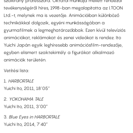
szakirány professzora. Oktatói munkája mellett rendezői
tevékenységéről híres, 1998-ban megalapította az I.TOON
Ltd.-t, melynek ma is vezetője. Animációiban különböző
technikákkal dolgozik, egyéni munkásságában a
gyurmafilmek a legmeghatározóbbak. Ezen kívül televíziós
animációkat, reklámokat és zenei videókat is rendez. Ito
Yuichi Japán egyik leghíresebb animációsfilm-rendezője,
egyben elismert szaktekintély a figurákat alkalmazó
animációk területén.
Vetítési lista:
1.
HARBORTALE
Yuichi Ito, 2011, 18’05”
2.
YOKOHAMA TALE
Yuichi Ito, 2011, 3’00”
3.
Blue Eyes in HARBORTALE
Yuichi Ito, 2014, 7’40”