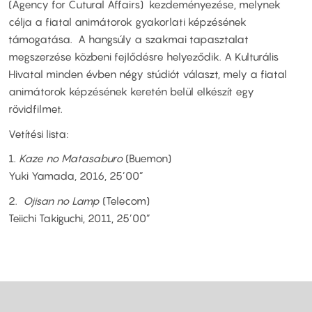
(Agency for Cutural Affairs) kezdeményezése, melynek
célja a fiatal animátorok gyakorlati képzésének
támogatása. A hangsúly a szakmai tapasztalat
megszerzése közbeni fejlődésre helyeződik. A Kulturális
Hivatal minden évben négy stúdiót választ, mely a fiatal
animátorok képzésének keretén belül elkészít egy
rövidfilmet.
Vetítési lista:
1.
Kaze no Matasaburo
(Buemon)
Yuki Yamada, 2016, 25’00”
2.
Ojisan no Lamp
(Telecom)
Teiichi Takiguchi, 2011, 25’00”