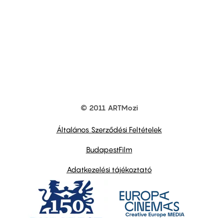
© 2011 ARTMozi
Footer
other
links
Általános Szerződési Feltételek
BudapestFilm
Adatkezelési tájékoztató