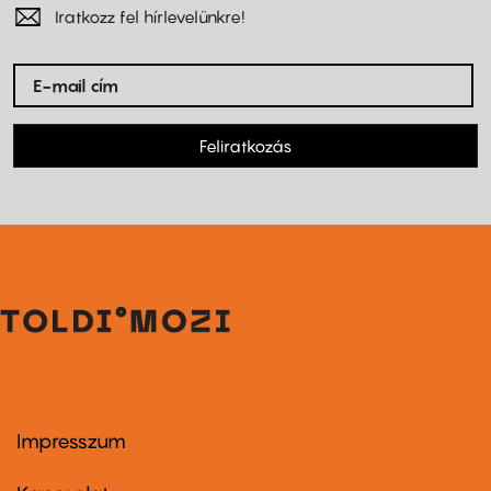
Iratkozz fel hírlevelünkre!
Feliratkozás
Impresszum
Footer
menu
first