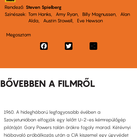
Rendező
Steven Spielberg
Színészek
Tom Hanks
Amy Ryan
Billy Magnussen
Alan
Alda
Austin Stowell
Eve Hewson
Megosztom
Facebook
Twitter
Share
BŐVEBBEN A FILMRŐL
1960. A hidegháború legfagyosabb évében a
Szovjetunióban elfogják egy lelőtt U-2-es kémrepülőgép
pilótáját. Gary Powers talán örökre fogoly marad. Kétévnyi
hiábavaló próbálkozás után a CIA kiszemel egy ügyvédet