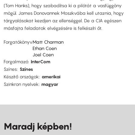
(Tom Hanks), hogy szabadítsa ki a pilótát a vasfüggöny
mögül. James Donovannek Moszkvába kell utaznia, hogy
tárgyalásokat kezdjen az ellenséggel. De a CIA egészen
másfajta feladatok elvégzésére is felkészíti őt.
Forgatókönyv
Matt Charman
Ethan Coen
Joel Coen
Forgalmazó
InterCom
Színes
Színes
Készítő országok
amerikai
Szinkron nyelvek
magyar
Maradj képben!