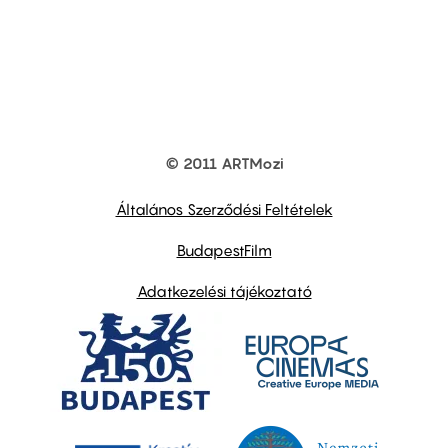
© 2011 ARTMozi
Footer
other
links
Általános Szerződési Feltételek
BudapestFilm
Adatkezelési tájékoztató