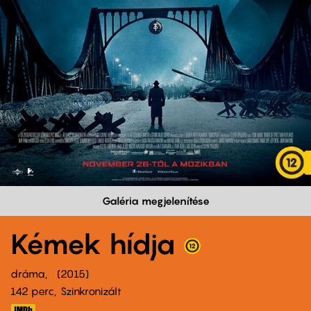
Galéria megjelenítése
Kémek hídja
dráma
2015
142 perc,
Szinkronizált