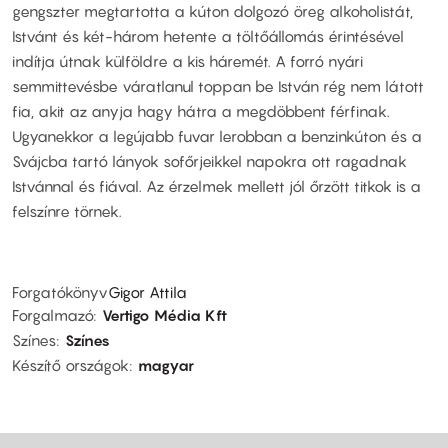
gengszter megtartotta a kúton dolgozó öreg alkoholistát,
Istvánt és két-három hetente a töltőállomás érintésével
indítja útnak külföldre a kis háremét. A forró nyári
semmittevésbe váratlanul toppan be István rég nem látott
fia, akit az anyja hagy hátra a megdöbbent férfinak.
Ugyanekkor a legújabb fuvar lerobban a benzinkúton és a
Svájcba tartó lányok sofőrjeikkel napokra ott ragadnak
Istvánnal és fiával. Az érzelmek mellett jól őrzött titkok is a
felszínre törnek.
Forgatókönyv
Gigor Attila
Forgalmazó
Vertigo Média Kft
Színes
Színes
Készítő országok
magyar