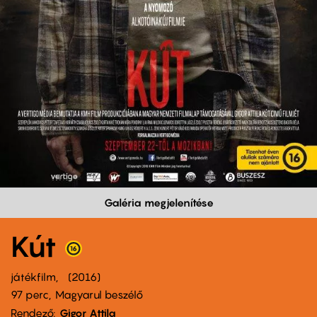
Galéria megjelenítése
Kút
játékfilm
2016
97 perc,
Magyarul beszélő
Rendező
Gigor Attila