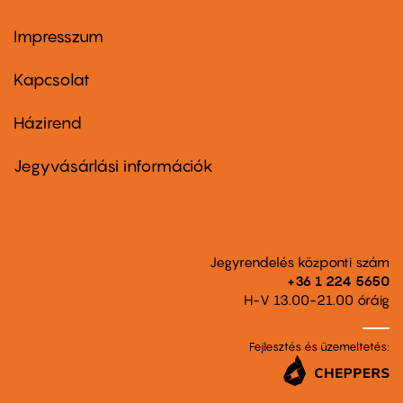
Impresszum
Footer
menu
first
Kapcsolat
Házirend
Footer
menu
second
Jegyvásárlási információk
Jegyrendelés központi szám
+36 1 224 5650
H-V 13.00-21.00 óráig
Fejlesztés és üzemeltetés: