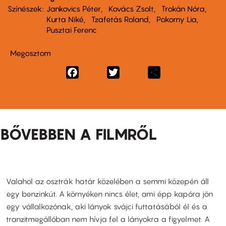
Színészek
Jankovics Péter
Kovács Zsolt
Trokán Nóra
Kurta Niké
Tzafetás Roland
Pokorny Lia
Pusztai Ferenc
Megosztom
Facebook
Twitter
Share
BŐVEBBEN A FILMRŐL
Valahol az osztrák határ közelében a semmi közepén áll
egy benzinkút. A környéken nincs élet, ami épp kapóra jön
egy vállalkozónak, aki lányok svájci futtatásából él és a
tranzitmegállóban nem hívja fel a lányokra a figyelmet. A