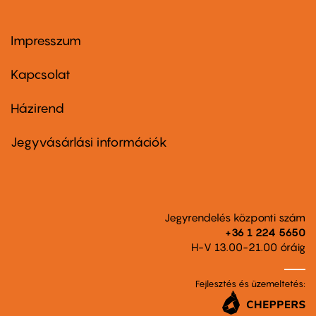
Impresszum
Footer
menu
first
Kapcsolat
Házirend
Footer
menu
second
Jegyvásárlási információk
Jegyrendelés központi szám
+36 1 224 5650
H-V 13.00-21.00 óráig
Fejlesztés és üzemeltetés: