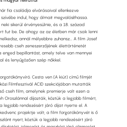
s magyar felirattal
ár fia családja elvárásaival ellenkezve
szívébe indul, hogy álmait megvalósíthassa.
neki sikerül érvényesülnie, és a 18. század
rt fut be. De ahogy az az életben már csak lenni
lkedsz, annál mélyebbre zuhansz... A film Josef
íresebb cseh zeneszerzőjének élettörténetét
ba enged bepillantást, amely telve van mennyei
kkal és lenyűgözően szép nőkkel.
rgatókönyvíró. Cesta ven (A kiút) című filmjét
zi Filmfesztivál ACID szekciójában mutatták
lső cseh film, amelynek premierje volt ezen a
eh Oroszlánnal díjazták, köztük a legjobb filmért,
 legjobb rendezésért járó díjat nyerte el. A
 kedvenc projektje volt; a film forgatókönyvét is ő
szlánt nyert, köztük a legjobb rendezésért járó
díszletért, jelmezért és maszkért járó elismerést.