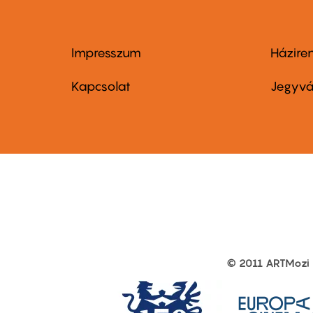
Impresszum
Házire
Footer
Foo
menu
me
Kapcsolat
Jegyvá
first
sec
© 2011 ARTMozi
Footer
other