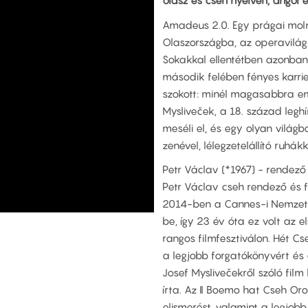
olasz és cseh nyelven, angol é
Amadeus 2.0. Egy prágai moln
Olaszországba, az operavilág 
Sokakkal ellentétben azonban 
második felében fényes karrie
szokott: minél magasabbra eme
Mysliveček, a 18. század legh
meséli el, és egy olyan világ
zenével, lélegzetelállító ruhá
Petr Václav (*1967) - rendező
Petr Václav cseh rendező és fo
2014-ben a Cannes-i Nemzetkö
be, így 23 év óta ez volt az e
rangos filmfesztiválon. Hét Cs
a legjobb forgatókönyvért és a
Josef Myslivečekről szóló film
írta. Az Il Boemo hat Cseh Oro
elismerést, valamint a legjobb 