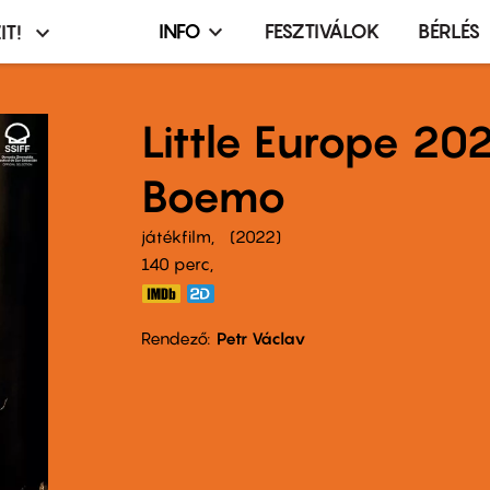
INFO
FESZTIVÁLOK
BÉRLÉS
IT!
Infó,
asztó
esemény,
terembérlés
Little Europe 202
menü
Boemo
játékfilm
2022
140 perc,
Rendező
Petr Václav