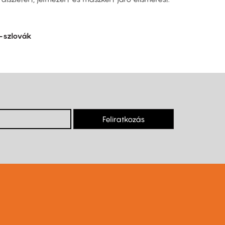
-szlovák
Feliratkozás