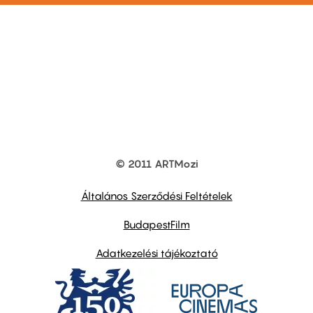
© 2011 ARTMozi
Footer
other
links
Általános Szerződési Feltételek
BudapestFilm
Adatkezelési tájékoztató