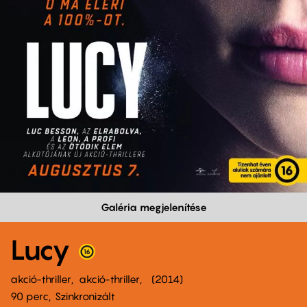
Galéria megjelenítése
Lucy
akció-thriller
akció-thriller
2014
90 perc,
Szinkronizált