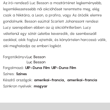
Az író-rendező Luc Besson a mozitörténet legkeményebb,
legemlékezetesebb női akcióhőseit teremtette meg, elég
csak a Nikitára, a Leon, a profira, vagy Az ötödik elemre
gondolnunk. Besson ezúttal Scarlett Johanssont rendezi
Lucy szerepében ebben az új akcióthrillerben. Lucy
véletlenül egy sötét üzletbe keveredik, de szembeszáll
azokkal, akik foglyul ejtették, és könyörtelen harcossá válik,
aki meghaladja az emberi logikát.
Forgatókönyv
Luc Besson
Luc Besson
Forgalmazó
UIP-Duna Film
UIP-Duna Film
Színes
Színes
Készítő országok
amerikai-francia
amerikai-francia
Szinkron nyelvek
magyar