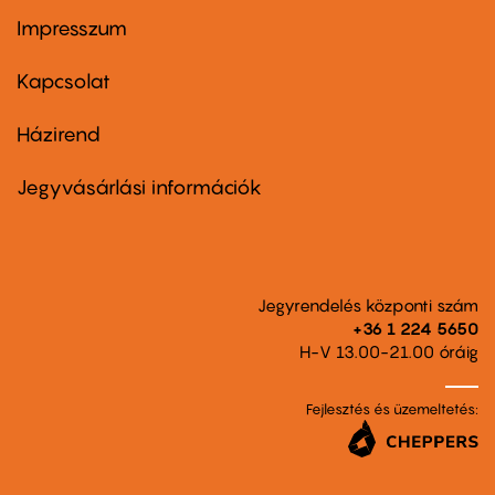
Impresszum
Footer
menu
first
Kapcsolat
Házirend
Footer
menu
second
Jegyvásárlási információk
Jegyrendelés központi szám
+36 1 224 5650
H-V 13.00-21.00 óráig
Fejlesztés és üzemeltetés: