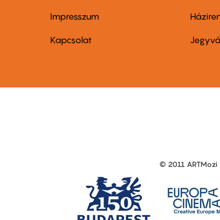
Impresszum
Házire
Footer
Foo
menu
me
Kapcsolat
Jegyvá
first
sec
© 2011 ARTMozi
Footer
other
links