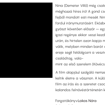
Nina (Demeter Villő) még csak 
méghozzá híres író! A gond cs
fejből mondott esti meséit. Ni
fordul iránymutatásért. Eköz
gyászt követően először – egy
igazi regénye ekkor veszi kez
után, és hirtelen azon kapja 
válik, melyben minden barát 
ereje segít feldolgozni a vesz
családtag, vala-
mint az első szerelem (Kövéc
A film alapjául szolgáló nemze
keltik életre a vásznon. A kül
film az írás és a szeretet cso
kalandos felnövéstörténetén k
Forgatókönyv
Lakos Nóra