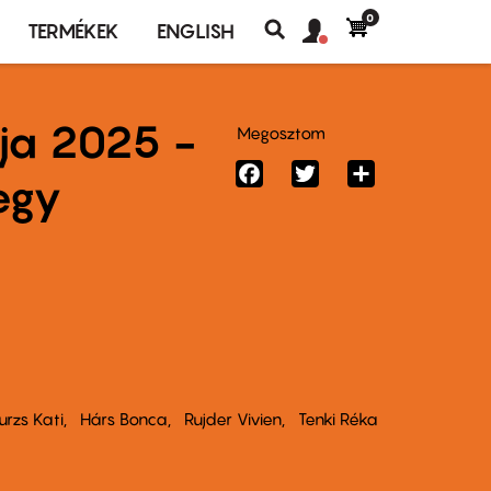
0
Felhasználó
Felhasználói
TERMÉKEK
ENGLISH
fiók
Keresés
fiók
menü
menüje
ja 2025 -
Megosztom
Facebook
Twitter
Share
 egy
urzs Kati
Hárs Bonca
Rujder Vivien
Tenki Réka