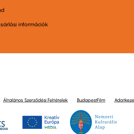
nd
ter
nu
sárlási információk
ond
Általános Szerződési Feltételek
BudapestFilm
Adatkezel