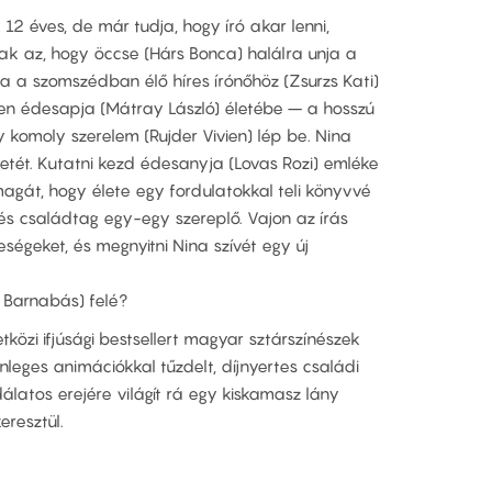
12 éves, de már tudja, hogy író akar lenni,
ak az, hogy öccse (Hárs Bonca) halálra unja a
na a szomszédban élő híres írónőhöz (Zsurzs Kati)
ben édesapja (Mátray László) életébe – a hosszú
 komoly szerelem (Rujder Vivien) lép be. Nina
detét. Kutatni kezd édesanyja (Lovas Rozi) emléke
magát, hogy élete egy fordulatokkal teli könyvvé
és családtag egy-egy szereplő. Vajon az írás
teségeket, és megnyitni Nina szívét egy új
s Barnabás) felé?
tközi ifjúsági bestsellert magyar sztárszínészek
önleges animációkkal tűzdelt, díjnyertes családi
dálatos erejére világít rá egy kiskamasz lány
eresztül.