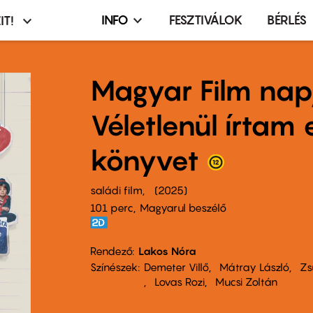
INFO
FESZTIVÁLOK
BÉRLÉS
IT!
Infó,
asztó
esemény,
terembérlés
Magyar Film nap
menü
Véletlenül írtam
könyvet
saládi film
2025
101 perc,
Magyarul beszélő
Rendező
Lakos Nóra
Színészek
Demeter Villő
Mátray László
Zs
Lovas Rozi
Mucsi Zoltán