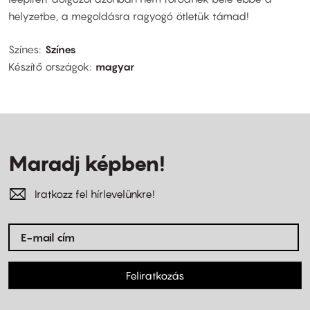
helyzetbe, a megoldásra ragyogó ötletük támad!
Színes
Színes
Készítő országok
magyar
Maradj képben!
Iratkozz fel hírlevelünkre!
Feliratkozás