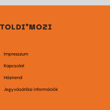
Impresszum
Footer
menu
first
Kapcsolat
Házirend
Footer
menu
second
Jegyvásárlási információk