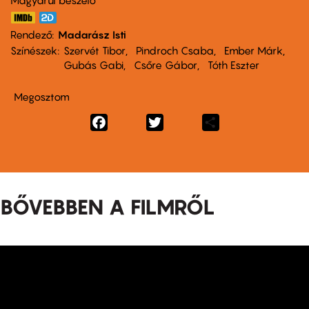
Rendező
Madarász Isti
Színészek
Szervét Tibor
Pindroch Csaba
Ember Márk
Gubás Gabi
Csőre Gábor
Tóth Eszter
Megosztom
Facebook
Twitter
Share
BŐVEBBEN A FILMRŐL