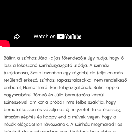
Bálint, a színház Járai-díjas főrendezője úgy tudja, hogy ő
lesz a leköszönő színházigazgató utódja. A színház
tulajdonosa, Szalai azonban egy régebbi, de teljesen más
területről érkező, színházi tapasztalatokkal nem rendelkező
emberét, Hamar Imrét kéri fel igazgatónak. Bálint épp a
nagyszabású Rómeó és Júlia bemutatóra készül
színészeivel, amikor a próbát Imre félbe szakítja, hogy
bemutatkozzon és vázolja az új helyzetet: takarékosság,
létszámleépítés és happy end a művek végén, hogy a
nézők elégedetten távozzanak. A színház megmaradt és
leépített dolgozói azonban nem törődnek bele ebbe a