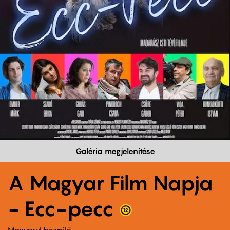
Galéria megjelenítése
A Magyar Film Napja
- Ecc-pecc
Magyarul beszélő