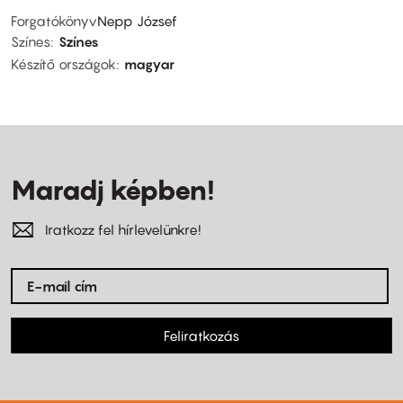
Forgatókönyv
Nepp József
Színes
Színes
Készítő országok
magyar
Maradj képben!
Iratkozz fel hírlevelünkre!
Feliratkozás