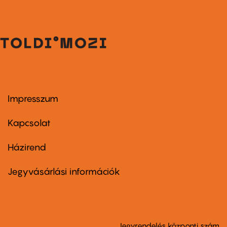
Impresszum
Footer
menu
first
Kapcsolat
Házirend
Footer
menu
second
Jegyvásárlási információk
Jegyrendelés központi szám