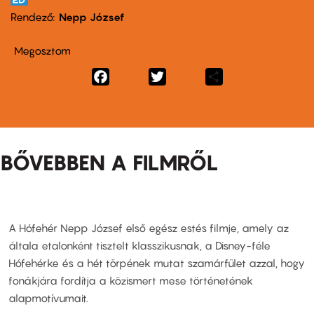
Rendező
Nepp József
Megosztom
Facebook
Twitter
Share
BŐVEBBEN A FILMRŐL
A Hófehér Nepp József első egész estés filmje, amely az
általa etalonként tisztelt klasszikusnak, a Disney-féle
Hófehérke és a hét törpének mutat szamárfület azzal, hogy
fonákjára fordítja a közismert mese történetének
alapmotívumait.