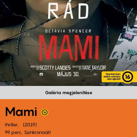
Galéria megjelenítése
Mami
thriller
2019
99 perc,
Szinkronizált