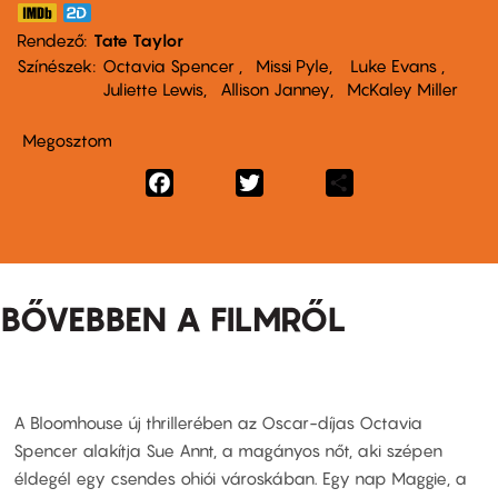
Rendező
Tate Taylor
Színészek
Octavia Spencer
Missi Pyle
Luke Evans
Juliette Lewis
Allison Janney
McKaley Miller
Megosztom
Facebook
Twitter
Share
BŐVEBBEN A FILMRŐL
A Bloomhouse új thrillerében az Oscar-díjas Octavia
Spencer alakítja Sue Annt, a magányos nőt, aki szépen
éldegél egy csendes ohiói városkában. Egy nap Maggie, a