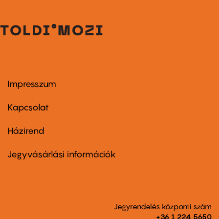
Impresszum
Footer
menu
first
Kapcsolat
Házirend
Footer
menu
second
Jegyvásárlási információk
Jegyrendelés központi szám
+36 1 224 5650