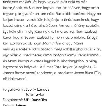
tinédzser megkéri őt, hogy vegyen piát neki és pár
barátjának, és Sue Ann kapva kap az esélyen, hogy szert
tegyen pár gyanútlan, ám nála fiatalabb barátra. Hogy ne
kelljen ittasan vezetniük, felajánlja a tinédzsereknek, hogy
kecózhatnak a háza pincéjében. Ám van néhány szabály.
Egyiküknek mindig józannak kell maradnia. Nem szabad
káromkodni. Sosem szabad felmenni az emeletre. És úgy
kell szólítaniuk őt, hogy „Mami.” Ám ahogy Mami
vendégszeretete fokozatosan megszállottságba csúszik át,
úgy válik a tinédzserek álma lassan szörnyű rémálommá -
és Mami kecója a város legjobb bulibarlangjából a világ
legrosszabb helyévé... A filmet Tate Taylor (A segítség, A
James Brown sztori) rendezte, a producer Jason Blum (Tűnj
el!, Halloween).
Forgatókönyv
Scotty Landes
Tate Taylor
Forgalmazó
UIP-DunaFilm
Színes
Színes