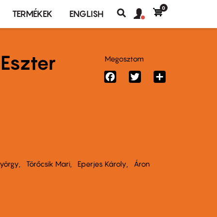
0
Felhasználó
Felhasználói
TERMÉKEK
ENGLISH
fiók
Keresés
fiók
menü
menüje
 Eszter
Megosztom
Facebook
Twitter
Share
yörgy
Törőcsik Mari
Eperjes Károly
Áron