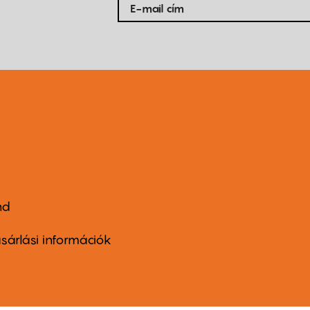
nd
ter
nu
sárlási információk
ond