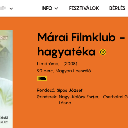
INFO
FESZTIVÁLOK
BÉRLÉS
IT!
Infó,
asztó
esemény,
terembérlés
Márai Filmklub -
menü
hagyatéka
filmdráma
2008
90 perc,
Magyarul beszélő
Rendező
Sipos József
Színészek
Nagy-Kálózy Eszter
Cserhalmi G
László