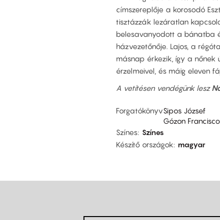
címszereplője a korosodó Eszte
tisztázzák lezáratlan kapcsol
belesavanyodott a bánatba é
házvezetőnője. Lajos, a régóta
másnap érkezik, így a nőnek új
érzelmeivel, és máig eleven f
A vetítésen vendégünk lesz
Na
Forgatókönyv
Sipos József
Gózon Francisco
Színes
Színes
Készítő országok
magyar