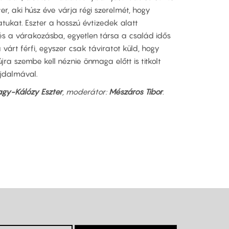
r, aki húsz éve várja régi szerelmét, hogy
atukat. Eszter a hosszú évtizedek alatt
s a várakozásba, egyetlen társa a család idős
 várt férfi, egyszer csak táviratot küld, hogy
ra szembe kell néznie önmaga előtt is titkolt
ájdalmával.
gy-Kálózy Eszter
, moderátor:
Mészáros Tibor
.