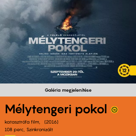
Galéria megjelenítése
Mélytengeri pokol
katasztrófa film
2016
108 perc,
Szinkronizált