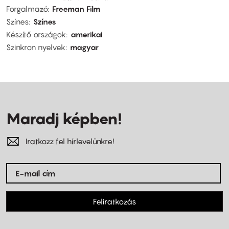
Forgalmazó
Freeman Film
Színes
Színes
Készítő országok
amerikai
Szinkron nyelvek
magyar
Maradj képben!
Iratkozz fel hírlevelünkre!
Feliratkozás