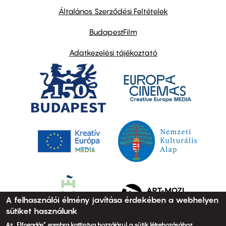
links
Általános Szerződési Feltételek
BudapestFilm
Adatkezelési tájékoztató
A felhasználói élmény javítása érdekében a webhelyen
sütiket használunk
Az „Elfogadás” gombra kattintva hozzájárul a sütik létrehozásához.