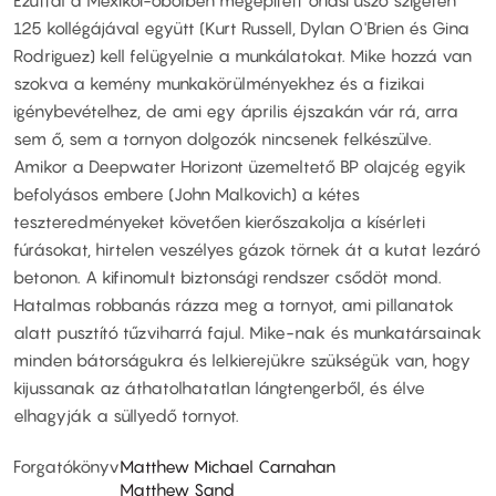
Ezúttal a Mexikói-öbölben megépített óriási úszó szigeten
125 kollégájával együtt (Kurt Russell, Dylan O'Brien és Gina
Rodriguez) kell felügyelnie a munkálatokat. Mike hozzá van
szokva a kemény munkakörülményekhez és a fizikai
igénybevételhez, de ami egy április éjszakán vár rá, arra
sem ő, sem a tornyon dolgozók nincsenek felkészülve.
Amikor a Deepwater Horizont üzemeltető BP olajcég egyik
befolyásos embere (John Malkovich) a kétes
teszteredményeket követően kierőszakolja a kísérleti
fúrásokat, hirtelen veszélyes gázok törnek át a kutat lezáró
betonon. A kifinomult biztonsági rendszer csődöt mond.
Hatalmas robbanás rázza meg a tornyot, ami pillanatok
alatt pusztító tűzviharrá fajul. Mike-nak és munkatársainak
minden bátorságukra és lelkierejükre szükségük van, hogy
kijussanak az áthatolhatatlan lángtengerből, és élve
elhagyják a süllyedő tornyot.
Forgatókönyv
Matthew Michael Carnahan
Matthew Sand