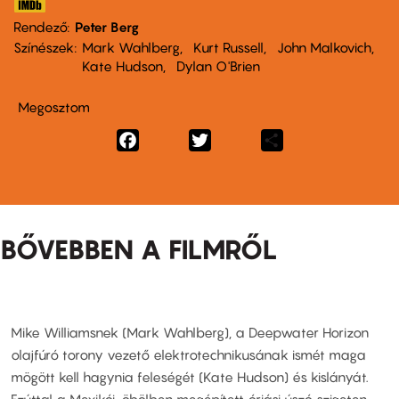
Rendező
Peter Berg
Színészek
Mark Wahlberg
Kurt Russell
John Malkovich
Kate Hudson
Dylan O'Brien
Megosztom
Facebook
Twitter
Share
BŐVEBBEN A FILMRŐL
Mike Williamsnek (Mark Wahlberg), a Deepwater Horizon
olajfúró torony vezető elektrotechnikusának ismét maga
mögött kell hagynia feleségét (Kate Hudson) és kislányát.