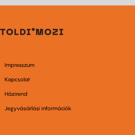
Impresszum
Footer
menu
first
Kapcsolat
Házirend
Footer
menu
second
Jegyvásárlási információk