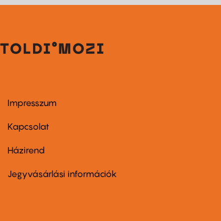
Impresszum
Footer
menu
first
Kapcsolat
Házirend
Footer
menu
second
Jegyvásárlási információk