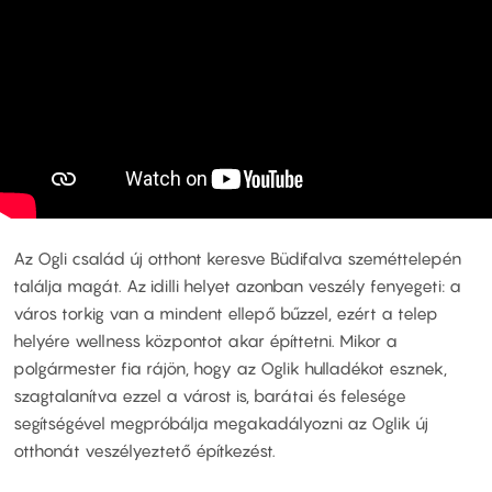
Az Ogli család új otthont keresve Büdifalva szeméttelepén
találja magát. Az idilli helyet azonban veszély fenyegeti: a
város torkig van a mindent ellepő bűzzel, ezért a telep
helyére wellness központot akar építtetni. Mikor a
polgármester fia rájön, hogy az Oglik hulladékot esznek,
szagtalanítva ezzel a várost is, barátai és felesége
segítségével megpróbálja megakadályozni az Oglik új
otthonát veszélyeztető építkezést.