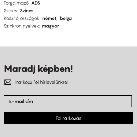
Forgalmazó
ADS
Színes
Színes
Készítő országok
német
belga
Szinkron nyelvek
magyar
Maradj képben!
Iratkozz fel hírlevelünkre!
Feliratkozás