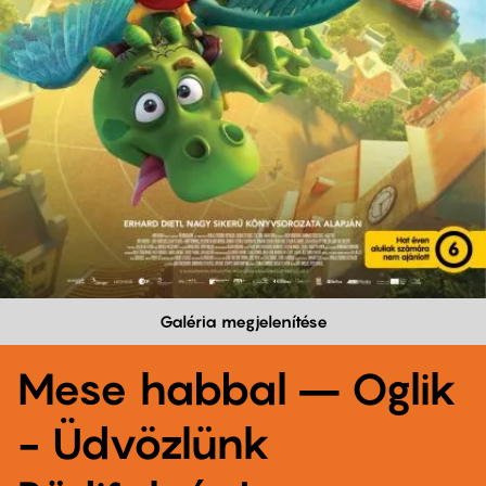
Galéria megjelenítése
Mese habbal – Oglik
- Üdvözlünk