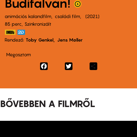
Büdifalván!
animációs kalandfilm
családi film
2021
85 perc,
Szinkronizált
Rendező
Toby Genkel
Jens Møller
Megosztom
Facebook
Twitter
Share
BŐVEBBEN A FILMRŐL