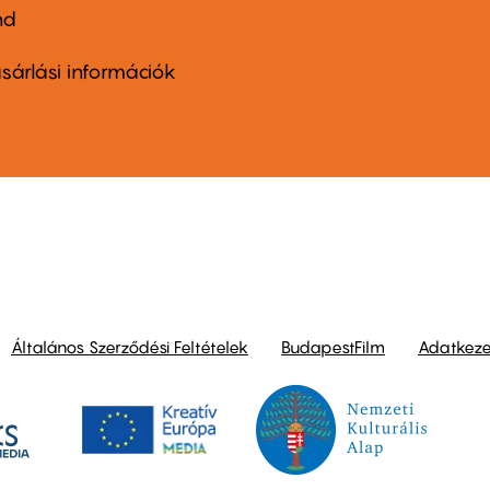
nd
ter
nu
sárlási információk
ond
Általános Szerződési Feltételek
BudapestFilm
Adatkezel