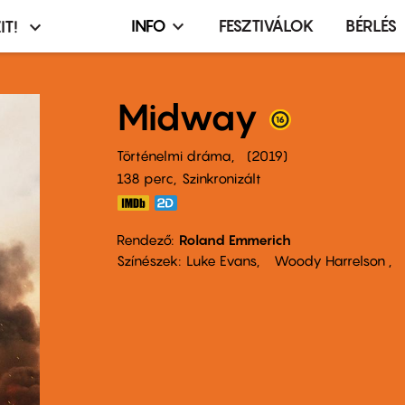
INFO
FESZTIVÁLOK
BÉRLÉS
IT!
Infó,
asztó
esemény,
terembérlés
Midway
menü
Történelmi dráma
2019
138 perc,
Szinkronizált
Rendező
Roland Emmerich
Színészek
Luke Evans
Woody Harrelson