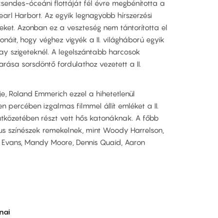
sendes-óceáni flottáját fél évre megbénította a
Pearl Harbort. Az egyik legnagyobb hírszerzési
teket. Azonban ez a veszteség nem tántorította el
náit, hogy véghez vigyék a II. világháború egyik
y szigeteknél. A legelszántabb harcosok
rása sorsdöntő fordulathoz vezetett a II.
e, Roland Emmerich ezzel a hihetetlenül
n percében izgalmas filmmel állít emléket a II.
ütközetében részt vett hős katonáknak. A főbb
us színészek remekelnek, mint Woody Harrelson,
ke Evans, Mandy Moore, Dennis Quaid, Aaron
nai