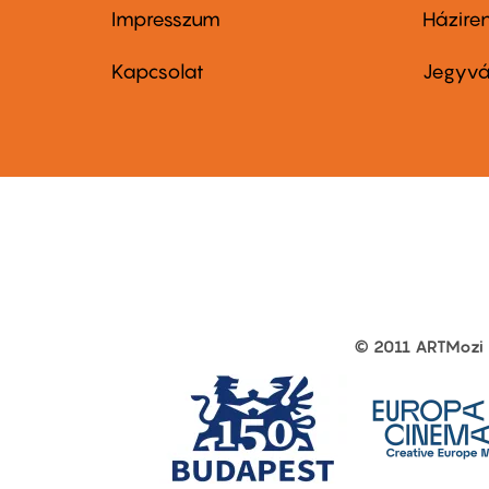
Impresszum
Házire
Footer
Foo
menu
me
Kapcsolat
Jegyvá
first
sec
© 2011 ARTMozi
Footer
other
links