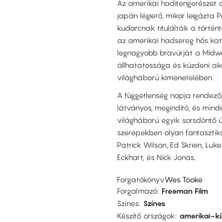
Az amerikai haditengerészet c
japán légierő, mikor leigázta 
kudarcnak titulálták a történ
az amerikai hadsereg hős kato
legnagyobb bravúrját a Midwa
állhatatossága és küzdeni aka
világháború kimenetelében.
A függetlenség napja rendezőj
látványos, megindító, és minde
világháború egyik sorsdöntő 
szerepekben olyan fantasztik
Patrick Wilson, Ed Skrein, Lu
Eckhart, és Nick Jonas.
Forgatókönyv
Wes Tooke
Forgalmazó
Freeman Film
Színes
Színes
Készítő országok
amerikai-kí