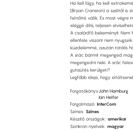
Ha kell lágy, ha kell extrakem
(Bryan Cranston) a széltől is 
felnőtté válik. És most végre 
eléggé dilis, teljesen elvisel
A családfő bekeményít. Nem ha
ellenfele viszont nem nyugszi
küzdelemmé, azután totális h
A srác bármit megenged mag
megengedni neki. A srác feles
gutaütés kerülgeti?
Legfőbb ideje, hogy eltöltsen
Forgatókönyv
John Hamburg
Ian Helfer
Forgalmazó
InterCom
Színes
Színes
Készítő országok
amerikai
Szinkron nyelvek
magyar