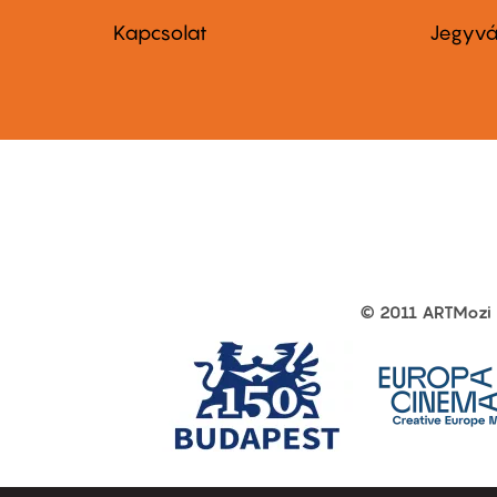
menu
me
Kapcsolat
Jegyvá
first
sec
© 2011 ARTMozi
Footer
other
links