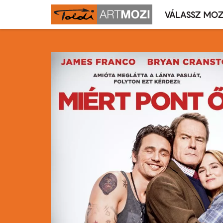
VÁLASSZ MOZ
Mozivál
Ugrás
menü
a
tartalomra