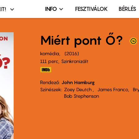
INFO
FESZTIVÁLOK
BÉRLÉS
IT!
Infó,
asztó
esemény,
terembérlés
Miért pont Ő?
menü
komédia
2016
111 perc,
Szinkronizált
Rendező
John Hamburg
Színészek
Zoey Deutch
James Franco
Br
Bob Stephenson