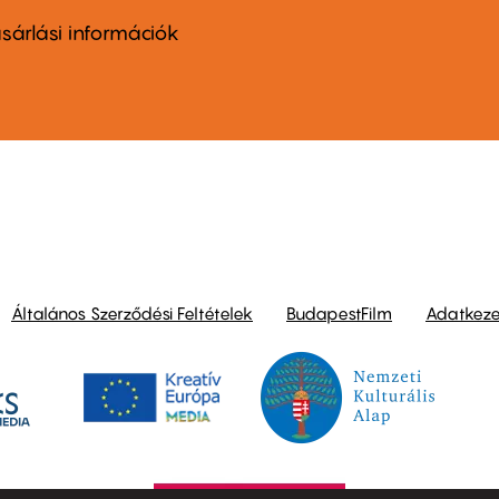
nu
sárlási információk
ond
Általános Szerződési Feltételek
BudapestFilm
Adatkezel