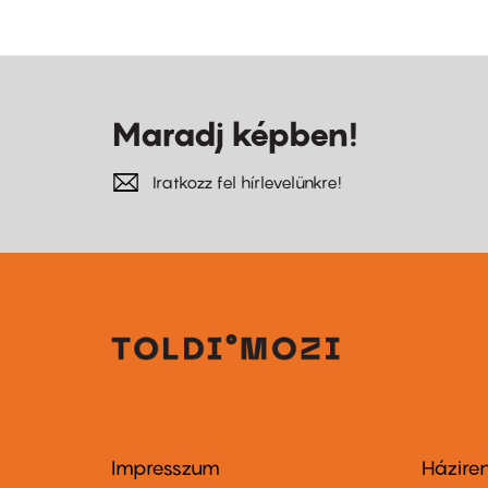
Maradj képben!
Iratkozz fel hírlevelünkre!
Impresszum
Házire
Footer
Foo