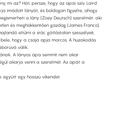
ény, mi az? Hát, persze, hogy az apai szív. Laird
óvja imádott lányát, és boldogan figyelte, ahogy
megismerheti a lány (Zoey Deutsch) szerelmét: aki
hetetlen és meghökkentően gazdag (James Franco).
jlandó eltűrni a srác gátlástalan szeszélyeit,
k bele, hogy a csaja apja morcos. A huzakodás
áborúvá válik.
ának. A lányos apa semmit nem akar
égül akarja venni a szerelmét. Az apát a
ek együtt egy hosszú víkendet.