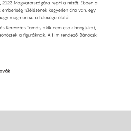
, 2123 Magyarországára repíti a nézőt. Ebben a
az emberiség túlélésének kegyetlen ára van, egy
hogy megmentse a felesége életét.
 és Keresztes Tamás, akik nem csak hangjukat,
önözték a figuráknak. A film rendezői Bánóczki
lovák