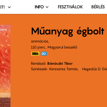
INFO
FESZTIVÁLOK
BÉRLÉS
IT!
Infó,
asztó
esemény,
terembérlés
Műanyag égbolt
menü
animációs
110 perc,
Magyarul beszélő
Rendező
Bánóczki Tibor
Színészek
Keresztes Tamás
Hegedűs D. G