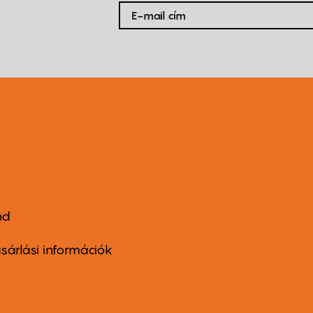
nd
ter
nu
sárlási információk
ond