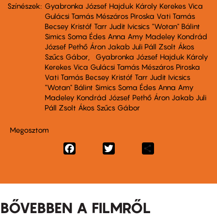
Színészek
Gyabronka József Hajduk Károly Kerekes Vica
Gulácsi Tamás Mészáros Piroska Vati Tamás
Becsey Kristóf Tarr Judit Ivicsics "Wotan" Bálint
Simics Soma Édes Anna Amy Madeley Kondrád
József Pethő Áron Jakab Juli Páll Zsolt Ákos
Szűcs Gábor
Gyabronka József Hajduk Károly
Kerekes Vica Gulácsi Tamás Mészáros Piroska
Vati Tamás Becsey Kristóf Tarr Judit Ivicsics
"Wotan" Bálint Simics Soma Édes Anna Amy
Madeley Kondrád József Pethő Áron Jakab Juli
Páll Zsolt Ákos Szűcs Gábor
Megosztom
Facebook
Twitter
Share
BŐVEBBEN A FILMRŐL