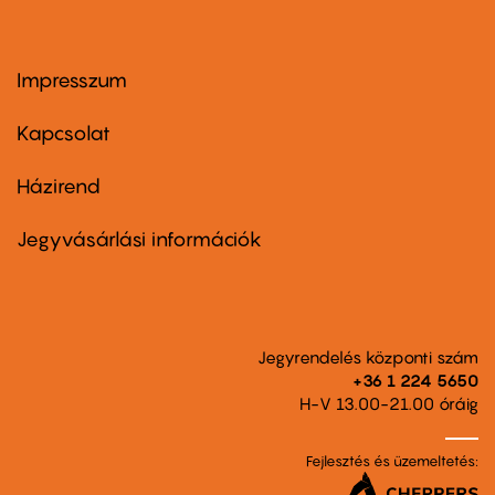
Impresszum
Footer
menu
first
Kapcsolat
Házirend
Footer
menu
second
Jegyvásárlási információk
Jegyrendelés központi szám
+36 1 224 5650
H-V 13.00-21.00 óráig
Fejlesztés és üzemeltetés: