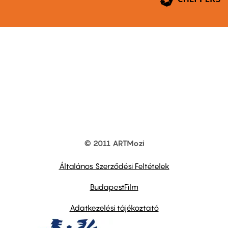
© 2011 ARTMozi
Footer
other
links
Általános Szerződési Feltételek
BudapestFilm
Adatkezelési tájékoztató