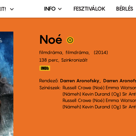
INFO
FESZTIVÁLOK
BÉRLÉS
IT!
Infó,
asztó
esemény,
terembérlés
Noé
menü
filmdráma
filmdráma
2014
138 perc,
Szinkronizált
Rendező
Darren Aronofsky
Darren Aronof
Színészek
Russell Crowe (Noé) Emma Watson 
(Námeh) Kevin Durand (Og) Sir An
Russell Crowe (Noé) Emma Watson 
(Námeh) Kevin Durand (Og) Sir An