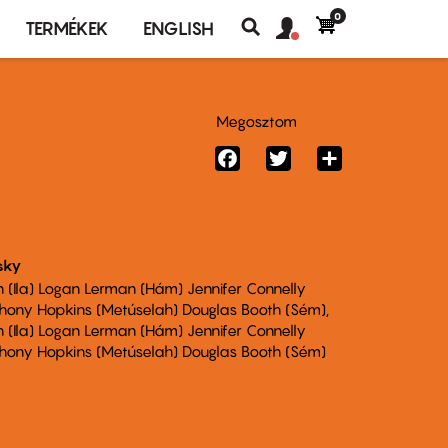
0
Felhasználó
Felhasználói
TERMÉKEK
ENGLISH
fiók
Keresés
fiók
menü
menüje
Megosztom
Facebook
Twitter
Share
sky
(Ila) Logan Lerman (Hám) Jennifer Connelly
thony Hopkins (Metúselah) Douglas Booth (Sém)
(Ila) Logan Lerman (Hám) Jennifer Connelly
thony Hopkins (Metúselah) Douglas Booth (Sém)