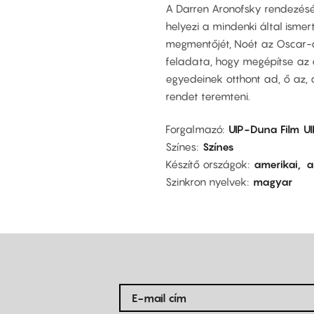
A Darren Aronofsky rendezéséb
helyezi a mindenki által ismer
megmentőjét, Noét az Oscar-dí
feladata, hogy megépítse az 
egyedeinek otthont ad, ő az,
rendet teremteni.
Forgalmazó
UIP-Duna Film
U
Színes
Színes
Készítő országok
amerikai
a
Szinkron nyelvek
magyar