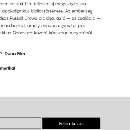
en készült film teljesen új megvilágításba
t apokaliptikus bibliai története. Az emberiség
jas Russell Crowe alakítja, az ő – és családja –
óriási bárkát, amely minden egyes faj pár
 aki az Özönvízet követő káoszban megpróbál
IP-Duna Film
merikai
Feliratkozás