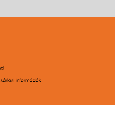
nd
ter
nu
sárlási információk
ond