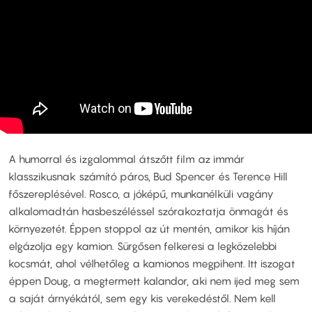
A humorral és izgalommal átszőtt film az immár
klasszikusnak számító páros, Bud Spencer és Terence Hill
főszereplésével. Rosco, a jóképű, munkanélküli vagány
alkalomadtán hasbeszéléssel szórakoztatja önmagát és
környezetét. Éppen stoppol az út mentén, amikor kis híján
elgázolja egy kamion. Sürgősen felkeresi a legközelebbi
kocsmát, ahol vélhetőleg a kamionos megpihent. Itt iszogat
éppen Doug, a megtermett kalandor, aki nem ijed meg sem
a saját árnyékától, sem egy kis verekedéstől. Nem kell