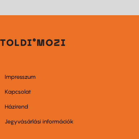
Impresszum
Footer
menu
first
Kapcsolat
Házirend
Footer
menu
second
Jegyvásárlási információk