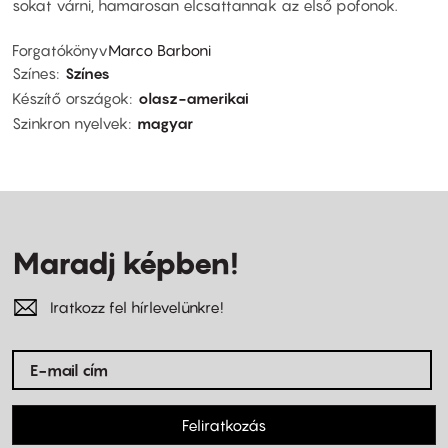
sokat várni, hamarosan elcsattannak az első pofonok.
Forgatókönyv
Marco Barboni
Színes
Színes
Készítő országok
olasz-amerikai
Szinkron nyelvek
magyar
Maradj képben!
Iratkozz fel hírlevelünkre!
Feliratkozás