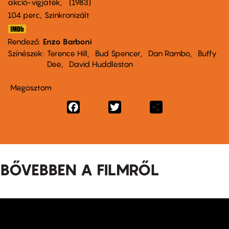
akció-vígjáték
1983
104 perc,
Szinkronizált
Rendező
Enzo Barboni
Színészek
Terence Hill
Bud Spencer
Dan Rambo
Buffy
Dee
David Huddleston
Megosztom
Facebook
Twitter
Share
BŐVEBBEN A FILMRŐL