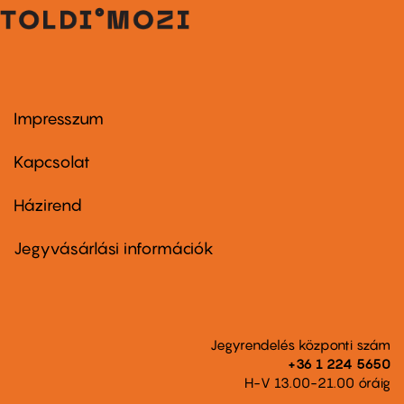
Impresszum
Footer
menu
first
Kapcsolat
Házirend
Footer
menu
second
Jegyvásárlási információk
Jegyrendelés központi szám
+36 1 224 5650
H-V 13.00-21.00 óráig