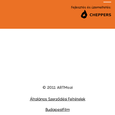
Fejlesztés és üzemeltetés:
© 2011 ARTMozi
Footer
other
links
Általános Szerződési Feltételek
BudapestFilm