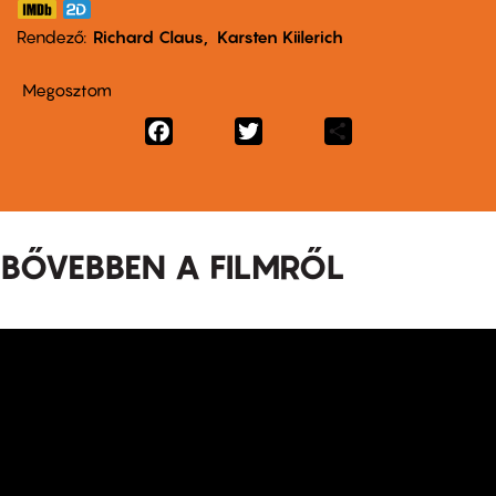
Rendező
Richard Claus
Karsten Kiilerich
Megosztom
Facebook
Twitter
Share
BŐVEBBEN A FILMRŐL