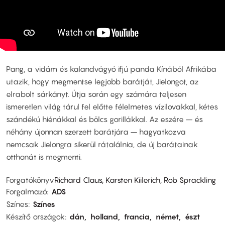
Pang, a vidám és kalandvágyó ifjú panda Kínából Afrikába
utazik, hogy megmentse legjobb barátját, Jielongot, az
elrabolt sárkányt. Útja során egy számára teljesen
ismeretlen világ tárul fel előtte félelmetes vízilovakkal, kétes
szándékú hiénákkal és bölcs gorillákkal. Az eszére – és
néhány újonnan szerzett barátjára – hagyatkozva
nemcsak Jielongra sikerül rátalálnia, de új barátainak
otthonát is megmenti.
Forgatókönyv
Richard Claus, Karsten Kiilerich, Rob Sprackling
Forgalmazó
ADS
Színes
Színes
Készítő országok
dán
holland
francia
német
észt