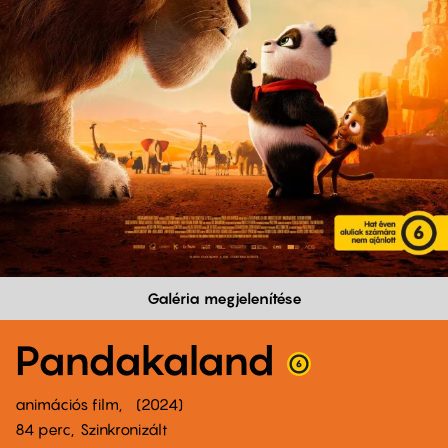
Galéria megjelenítése
Pandakaland
animációs film
2024
84 perc,
Szinkronizált