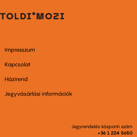
Impresszum
Footer
menu
first
Kapcsolat
Házirend
Footer
menu
second
Jegyvásárlási információk
Jegyrendelés központi szám
+36 1 224 5650