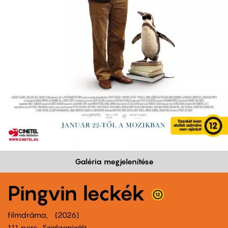
Galéria megjelenítése
Pingvin leckék
filmdráma
2026
111 perc,
Szinkronizált