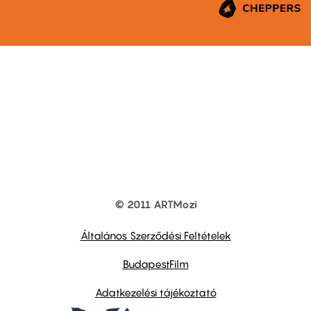
© 2011 ARTMozi
Footer
other
links
Általános Szerződési Feltételek
BudapestFilm
Adatkezelési tájékoztató