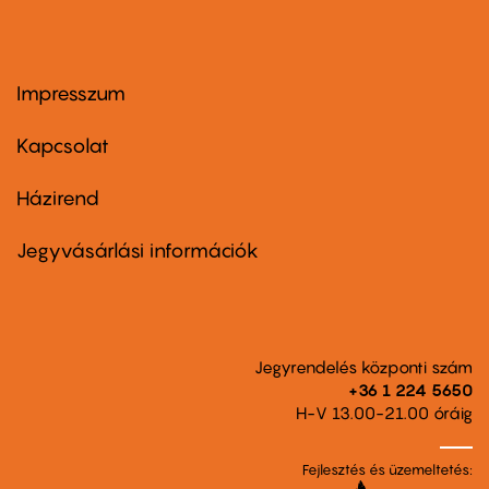
Impresszum
Footer
menu
first
Kapcsolat
Házirend
Footer
menu
second
Jegyvásárlási információk
Jegyrendelés központi szám
+36 1 224 5650
H-V 13.00-21.00 óráig
Fejlesztés és üzemeltetés: