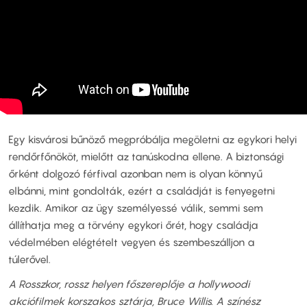
Egy kisvárosi bűnöző megpróbálja megöletni az egykori helyi
rendőrfőnököt, mielőtt az tanúskodna ellene. A biztonsági
őrként dolgozó férfival azonban nem is olyan könnyű
elbánni, mint gondolták, ezért a családját is fenyegetni
kezdik. Amikor az ügy személyessé válik, semmi sem
állíthatja meg a törvény egykori őrét, hogy családja
védelmében elégtételt vegyen és szembeszálljon a
túlerővel.
A Rosszkor, rossz helyen főszereplője a hollywoodi
akciófilmek korszakos sztárja, Bruce Willis. A színész