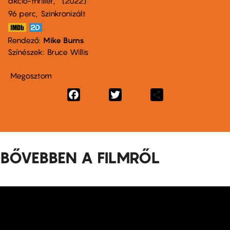
akció-thriller
2022
96 perc,
Szinkronizált
Rendező
Mike Burns
Színészek
Bruce Willis
Megosztom
Facebook
Twitter
Share
BŐVEBBEN A FILMRŐL