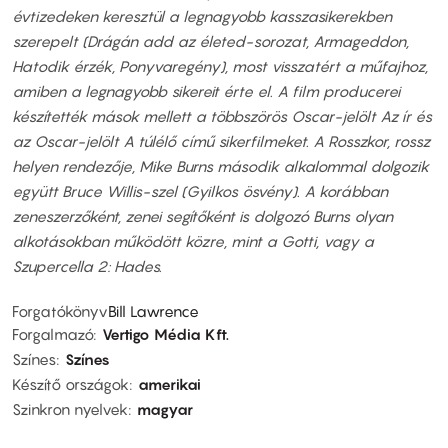
évtizedeken keresztül a legnagyobb kasszasikerekben
szerepelt (Drágán add az életed-sorozat, Armageddon,
Hatodik érzék, Ponyvaregény), most visszatért a műfajhoz,
amiben a legnagyobb sikereit érte el. A film producerei
készítették mások mellett a többszörös Oscar-jelölt Az ír és
az Oscar-jelölt A túlélő című sikerfilmeket. A Rosszkor, rossz
helyen rendezője, Mike Burns második alkalommal dolgozik
együtt Bruce Willis-szel (Gyilkos ösvény). A korábban
zeneszerzőként, zenei segítőként is dolgozó Burns olyan
alkotásokban működött közre, mint a Gotti, vagy a
Szupercella 2: Hades.
Forgatókönyv
Bill Lawrence
Forgalmazó
Vertigo Média Kft.
Színes
Színes
Készítő országok
amerikai
Szinkron nyelvek
magyar