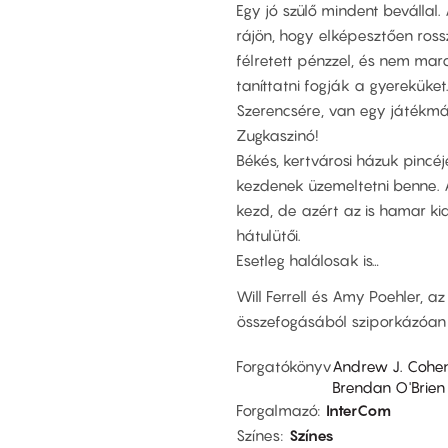
Egy jó szülő mindent bevállal.
rájön, hogy elképesztően ros
félretett pénzzel, és nem mar
taníttatni fogják a gyereküket.
Szerencsére, van egy játékmáni
Zugkaszinó!
Békés, kertvárosi házuk pincéjé
kezdenek üzemeltetni benne. 
kezd, de azért az is hamar kid
hátulütői.
Esetleg halálosak is…
Will Ferrell és Amy Poehler, 
összefogásából sziporkázóan vi
Forgatókönyv
Andrew J. Cohe
Brendan O'Brien
Forgalmazó
InterCom
Színes
Színes