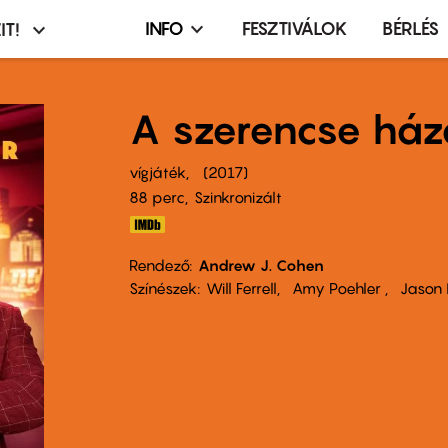
INFO
FESZTIVÁLOK
BÉRLÉS
IT!
Infó,
asztó
esemény,
terembérlés
A szerencse ház
menü
vígjáték
2017
88 perc,
Szinkronizált
Rendező
Andrew J. Cohen
Színészek
Will Ferrell
Amy Poehler
Jason