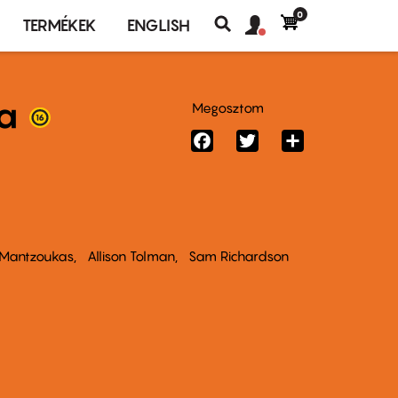
0
Felhasználó
Felhasználói
TERMÉKEK
ENGLISH
fiók
Keresés
fiók
menü
menüje
a
Megosztom
Facebook
Twitter
Share
 Mantzoukas
Allison Tolman
Sam Richardson