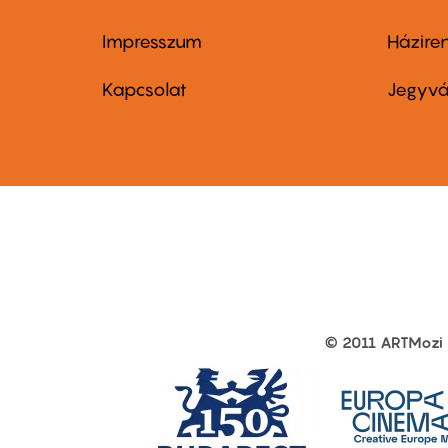
Impresszum
Házire
Footer
Foo
menu
me
Kapcsolat
Jegyvá
first
sec
© 2011 ARTMozi
Footer
other
links