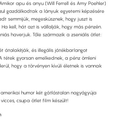
 Amikor apu és anyu (Will Ferrell és Amy Poehler)
szul gazdálkodtak a lányuk egyetemi képzésére
adt semmijük, megesküsznek, hogy juszt is
 Ha kell, hát azt is vállalják, hogy más pénzén.
ás haverjuk. Tőle származik a zseniális ötlet:
t átalakítják, és illegális játékbarlangot
A tétek gyorsan emelkednek, a pénz ömleni
erül, hogy a törvényen kívüli életnek is vannak
az amerikai humor két gátlástalan nagyágyúja
cces, csupa ötlet film készült!
n