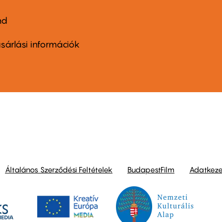
nd
ter
nu
sárlási információk
ond
Általános Szerződési Feltételek
BudapestFilm
Adatkezel