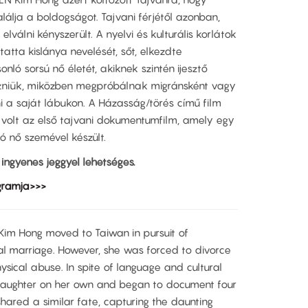
álja a boldogságot. Tajvani férjétől azonban,
lválni kényszerült. A nyelvi és kulturális korlátok
atta kislánya nevelését, sőt, elkezdte
ló sorsú nő életét, akiknek szintén ijesztő
ézniük, miközben megpróbálnak migránsként vagy
i a saját lábukon. A Házasság/törés című film
 volt az első tajvani dokumentumfilm, amely egy
ó nő szemével készült.
ingyenes jeggyel lehetséges.
gramja>>>
 Hong moved to Taiwan in pursuit of
l marriage. However, she was forced to divorce
sical abuse. In spite of language and cultural
daughter on her own and began to document four
ared a similar fate, capturing the daunting