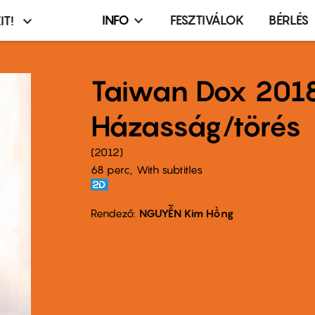
INFO
FESZTIVÁLOK
BÉRLÉS
IT!
Infó,
asztó
esemény,
terembérlés
Taiwan Dox 201
menü
Házasság/törés
2012
68 perc,
With subtitles
Rendező
NGUYỄN Kim Hồng