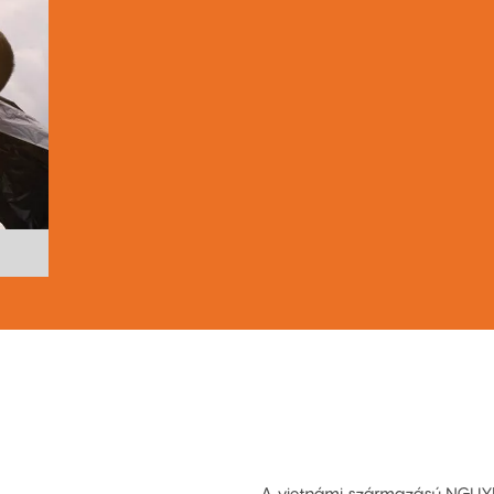
A vietnámi származású NGUYEN