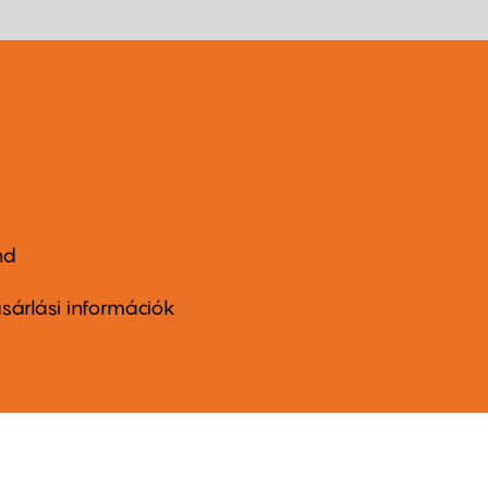
nd
ter
nu
sárlási információk
ond