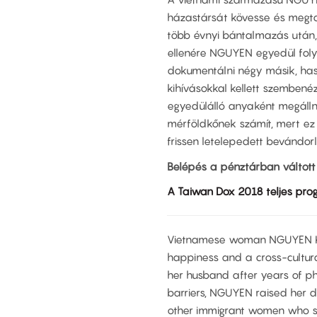
házastársát kövesse és megtal
több évnyi bántalmazás után, e
ellenére NGUYEN egyedül folyt
dokumentálni négy másik, hason
kihívásokkal kellett szemben
egyedülálló anyaként megálln
mérföldkőnek számít, mert ez
frissen letelepedett bevándorl
Belépés a pénztárban váltott 
A Taiwan Dox 2018 teljes pro
Vietnamese woman NGUYEN Kim
happiness and a cross-cultura
her husband after years of phy
barriers, NGUYEN raised her 
other immigrant women who sh