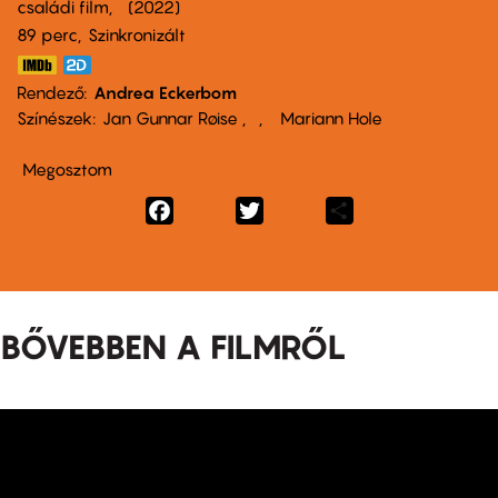
családi film
2022
89 perc,
Szinkronizált
Rendező
Andrea Eckerbom
Színészek
Jan Gunnar Røise
Mariann Hole
Megosztom
Facebook
Twitter
Share
BŐVEBBEN A FILMRŐL