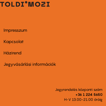
Impresszum
Footer
menu
first
Kapcsolat
Házirend
Footer
menu
second
Jegyvásárlási információk
Jegyrendelés központi szám
+36 1 224 5650
H-V 13.00-21.00 óráig