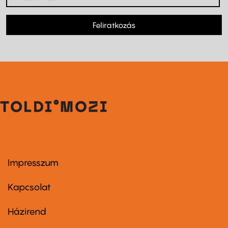
Feliratkozás
Impresszum
Footer
menu
first
Kapcsolat
Házirend
Footer
menu