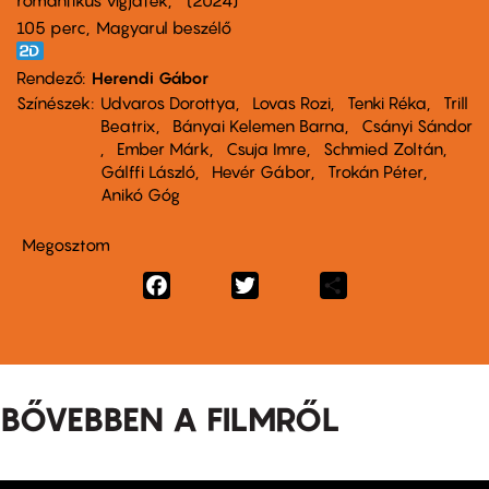
romantikus vígjáték
2024
105 perc,
Magyarul beszélő
Rendező
Herendi Gábor
Színészek
Udvaros Dorottya
Lovas Rozi
Tenki Réka
Trill
Beatrix
Bányai Kelemen Barna
Csányi Sándor
Ember Márk
Csuja Imre
Schmied Zoltán
Gálffi László
Hevér Gábor
Trokán Péter
Anikó Góg
Megosztom
Facebook
Twitter
Share
BŐVEBBEN A FILMRŐL