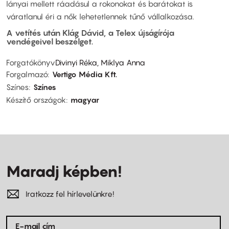
lányai mellett ráadásul a rokonokat és barátokat is
váratlanul éri a nők lehetetlennek tűnő vállalkozása.
A vetítés után Klág Dávid, a Telex újságírója
vendégeivel beszélget.
Forgatókönyv
Divinyi Réka, Miklya Anna
Forgalmazó
Vertigo Média Kft.
Színes
Színes
Készítő országok
magyar
Maradj képben!
Iratkozz fel hírlevelünkre!