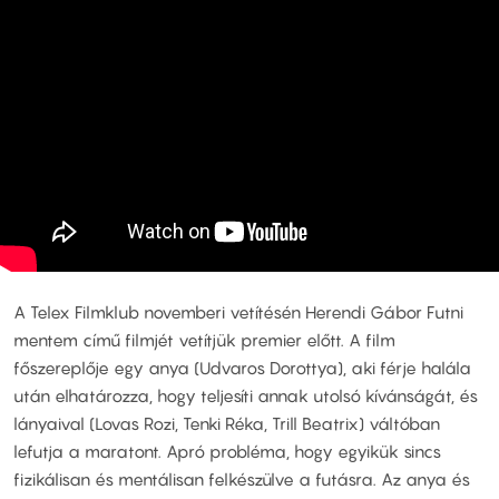
A Telex Filmklub novemberi vetítésén Herendi Gábor Futni
mentem című filmjét vetítjük premier előtt. A film
főszereplője egy anya (Udvaros Dorottya), aki férje halála
után elhatározza, hogy teljesíti annak utolsó kívánságát, és
lányaival (Lovas Rozi, Tenki Réka, Trill Beatrix) váltóban
lefutja a maratont. Apró probléma, hogy egyikük sincs
fizikálisan és mentálisan felkészülve a futásra. Az anya és