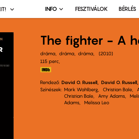
INFO
FESZTIVÁLOK
BÉRLÉS
IT!
Infó,
asztó
esemény,
terembérlés
The fighter - A 
menü
dráma
dráma
dráma
2010
115 perc,
Rendező
David O. Russell
David O. Russell
Színészek
Mark Wahlberg
Christian Bale
Christian Bale
Amy Adams
Meli
Adams
Melissa Leo