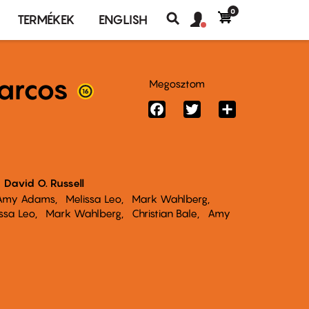
0
Felhasználó
Felhasználói
TERMÉKEK
ENGLISH
fiók
Keresés
fiók
menü
menüje
harcos
Megosztom
Facebook
Twitter
Share
David O. Russell
Amy Adams
Melissa Leo
Mark Wahlberg
ssa Leo
Mark Wahlberg
Christian Bale
Amy