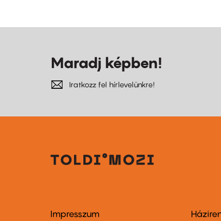
Maradj képben!
Iratkozz fel hírlevelünkre!
Impresszum
Házire
Footer
Foo