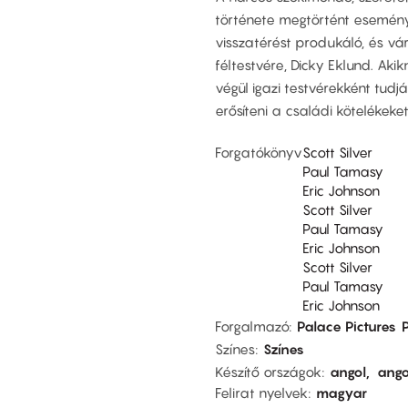
története megtörtént eseménye
visszatérést produkáló, és vár
féltestvére, Dicky Eklund. Aki
végül igazi testvérekként tud
erősíteni a családi kötelékeket
Forgatókönyv
Scott Silver
Paul Tamasy
Eric Johnson
Scott Silver
Paul Tamasy
Eric Johnson
Scott Silver
Paul Tamasy
Eric Johnson
Forgalmazó
Palace Pictures
Színes
Színes
Készítő országok
angol
ango
Felirat nyelvek
magyar