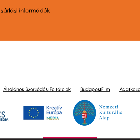
nu
sárlási információk
ond
Általános Szerződési Feltételek
BudapestFilm
Adatkezel