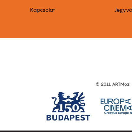
menu
me
Kapcsolat
Jegyvá
first
sec
© 2011 ARTMozi
Footer
other
links