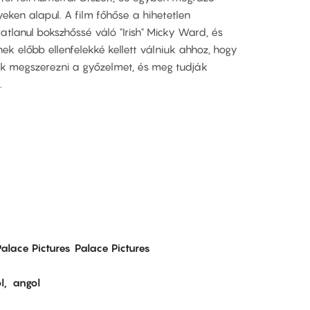
ken alapul. A film főhőse a hihetetlen
atlanul bokszhőssé váló "Irish" Micky Ward, és
knek előbb ellenfelekké kellett válniuk ahhoz, hogy
ják megszerezni a győzelmet, és meg tudják
.
Palace Pictures
Palace Pictures
l
angol