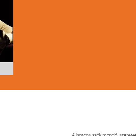
A harcos szókimondó, szeretet