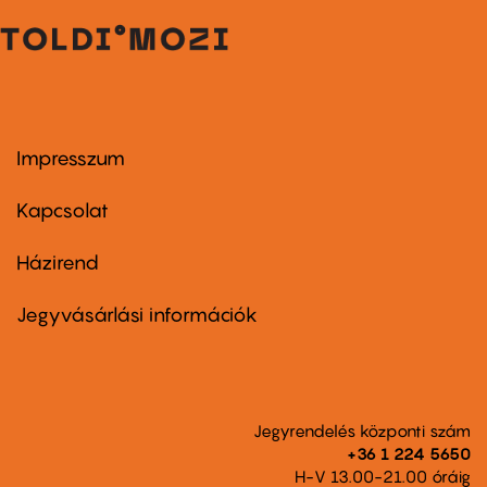
Impresszum
Footer
menu
first
Kapcsolat
Házirend
Footer
menu
second
Jegyvásárlási információk
Jegyrendelés központi szám
+36 1 224 5650
H-V 13.00-21.00 óráig