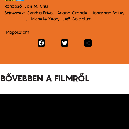
Rendező
Jon M. Chu
Színészek
Cynthia Erivo
Ariana Grande
Jonathan Bailey
Michelle Yeoh
Jeff Goldblum
Megosztom
Facebook
Twitter
Share
BŐVEBBEN A FILMRŐL