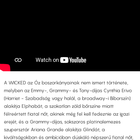
A WICKED az Óz boszorkányainak nem ismert története,
melyben az Emmy-, Grammy- és Tony-díjas Cynthia Erivo
(Harriet - Szabadság vagy halál, a broadway-i Bíborszín)
alakítja Elphabát, a szokatlan zöld bőrszíne miatt
félreértett fiatal nőt, akinek még fel kell fedeznie az igazi
erejét, és a Grammy-díjas, sokszoros platinalemezes
szupersztár Ariana Grande alakítja Glindát, a
kiváltságokban és ambícióban dúskáló népszerű fiatal nőt,