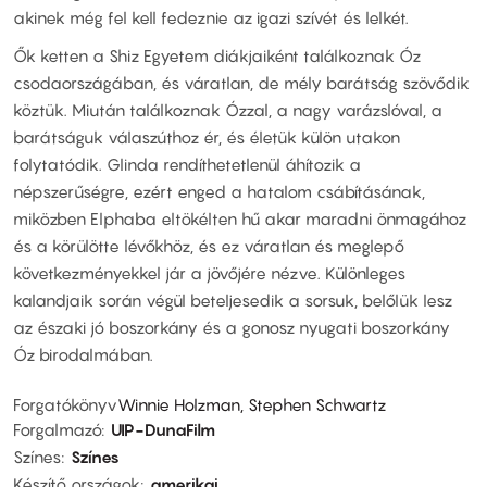
akinek még fel kell fedeznie az igazi szívét és lelkét.
Ők ketten a Shiz Egyetem diákjaiként találkoznak Óz
csodaországában, és váratlan, de mély barátság szövődik
köztük. Miután találkoznak Ózzal, a nagy varázslóval, a
barátságuk válaszúthoz ér, és életük külön utakon
folytatódik. Glinda rendíthetetlenül áhítozik a
népszerűségre, ezért enged a hatalom csábításának,
miközben Elphaba eltökélten hű akar maradni önmagához
és a körülötte lévőkhöz, és ez váratlan és meglepő
következményekkel jár a jövőjére nézve. Különleges
kalandjaik során végül beteljesedik a sorsuk, belőlük lesz
az északi jó boszorkány és a gonosz nyugati boszorkány
Óz birodalmában.
Forgatókönyv
Winnie Holzman, Stephen Schwartz
Forgalmazó
UIP-DunaFilm
Színes
Színes
Készítő országok
amerikai