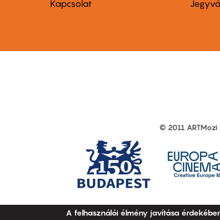
menu
me
Kapcsolat
Jegyvá
first
sec
© 2011 ARTMozi
Footer
other
links
A felhasználói élmény javítása érdekébe