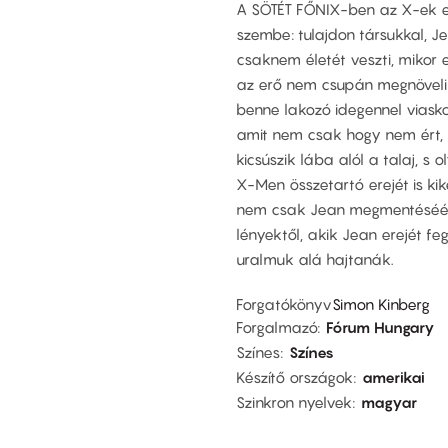
A SÖTÉT FŐNIX-ben az X-ek ed
szembe: tulajdon társukkal, J
csaknem életét veszti, mikor 
az erő nem csupán megnöveli e
benne lakozó idegennel vias
amit nem csak hogy nem ért, d
kicsúszik lába alól a talaj, s
X-Men összetartó erejét is kik
nem csak Jean megmentéséér
lényektől, akik Jean erejét f
uralmuk alá hajtanák.
Forgatókönyv
Simon Kinberg
Forgalmazó
Fórum Hungary
Színes
Színes
Készítő országok
amerikai
Szinkron nyelvek
magyar