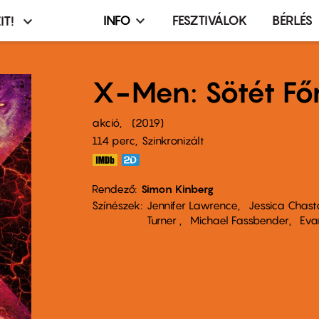
INFO
FESZTIVÁLOK
BÉRLÉS
IT!
Infó,
asztó
esemény,
terembérlés
X-Men: Sötét Fő
menü
akció
2019
114 perc,
Szinkronizált
Rendező
Simon Kinberg
Színészek
Jennifer Lawrence
Jessica Chast
Turner
Michael Fassbender
Eva