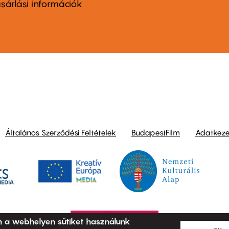
nu
sárlási információk
ond
Általános Szerződési Feltételek
BudapestFilm
Adatkezel
n a webhelyen sütiket használunk