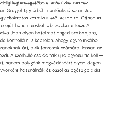
digi legfenyegetőbb ellenfelükkel néznek
ean Greyjel. Egy űrbéli mentőakció során Jean
egy titokzatos kozmikus erő lecsap rá. Otthon ez
rejét, hanem sokkal labilisabbá is teszi. A
kodva Jean olyan hatalmat enged szabadjára,
e kontrollálni is képtelen. Ahogy egyre inkább
 olyanoknak árt, akik fontosak számára, lassan az
ezdi. A széthulló családnak újra egyesülnie kell –
t, hanem bolygónk megvédéséért olyan idegen
egyverként használnák és ezzel az egész galaxist