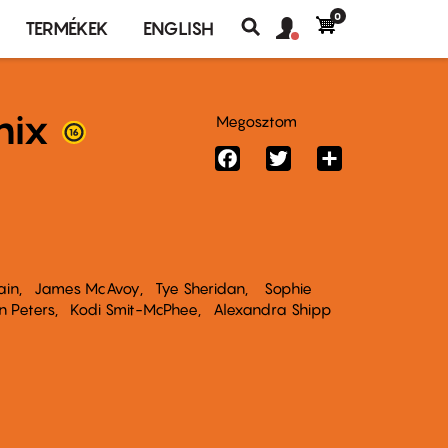
0
Felhasználó
Felhasználói
TERMÉKEK
ENGLISH
fiók
Keresés
fiók
menü
menüje
nix
Megosztom
Facebook
Twitter
Share
ain
James McAvoy
Tye Sheridan
Sophie
n Peters
Kodi Smit-McPhee
Alexandra Shipp