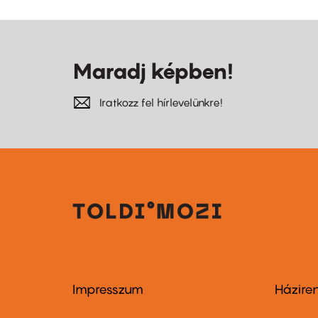
Maradj képben!
Iratkozz fel hírlevelünkre!
Impresszum
Házire
Footer
Foo