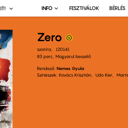
INFO
FESZTIVÁLOK
BÉRLÉS
IT!
Infó,
asztó
esemény,
terembérlés
Zero
menü
szatíra
2014
83 perc,
Magyarul beszélő
Rendező
Nemes Gyula
Színészek
Kovács Krisztián
Udo Kier
Marti