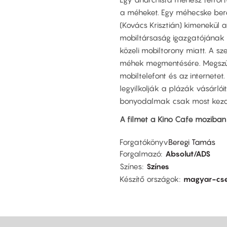
a méheket. Egy méhecske ber
(Kovács Krisztián) kimenekül 
mobiltársaság igazgatójának 
közeli mobiltorony miatt. A s
méhek megmentésére. Megszünt
mobiltelefont és az internetet
legyilkolják a plázák vásárló
bonyodalmak csak most kezd
A filmet a Kino Cafe moziban
Forgatókönyv
Beregi Tamás
Forgalmazó
Absolut/ADS
Színes
Színes
Készítő országok
magyar-cs