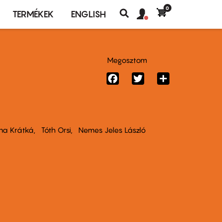
0
Felhasználó
Felhasználói
TERMÉKEK
ENGLISH
fiók
Keresés
fiók
menü
menüje
Megosztom
Facebook
Twitter
Share
na Krátká
Tóth Orsi
Nemes Jeles László