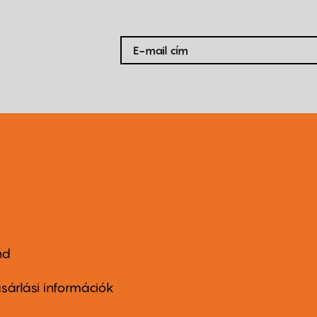
nd
ter
nu
sárlási információk
ond