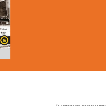
Egy anarchista méhész terror