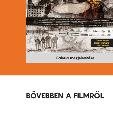
Galéria megjelenítése
BŐVEBBEN A FILMRŐL