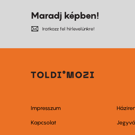
Maradj képben!
Iratkozz fel hírlevelünkre!
Impresszum
Házire
Footer
Foo
menu
me
Kapcsolat
Jegyvá
first
sec