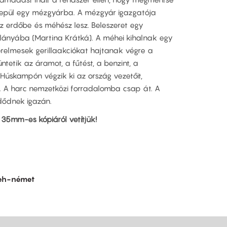
epül egy mézgyárba. A mézgyár igazgatója
az erdőbe és méhész lesz. Beleszeret egy
lányába (Martina Krátká). A méhei kihalnak egy
zerelmesek gerillaakciókat hajtanak végre a
etik az áramot, a fűtést, a benzint, a
. Húskampón végzik ki az ország vezetőit,
it. A harc nemzetközi forradalomba csap át. A
ődnek igazán.
 35mm-es kópiáról vetítjük!
eh-német