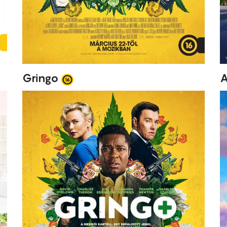
Gringo
A