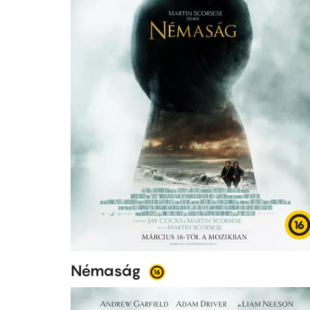
Némaság