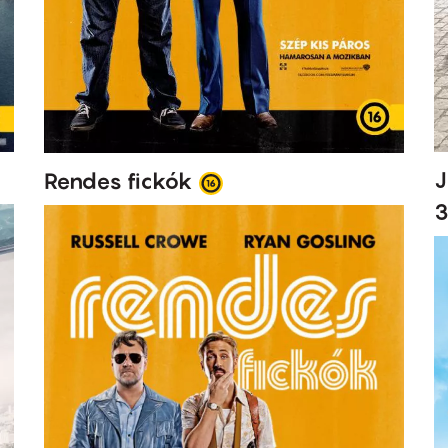
J
Rendes fickók
3