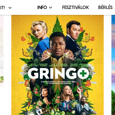
INFO
FESZTIVÁLOK
BÉRLÉS
IT!
Infó,
asztó
esemény,
terembérlés
menü