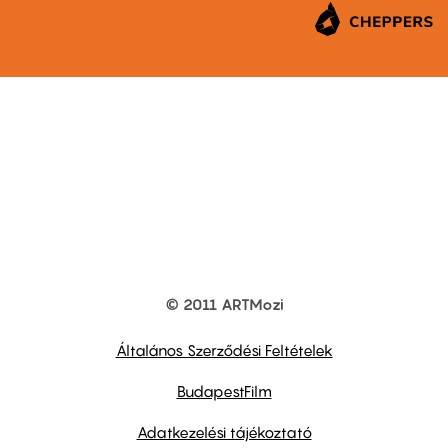
© 2011 ARTMozi
Footer
other
links
Általános Szerződési Feltételek
BudapestFilm
Adatkezelési tájékoztató