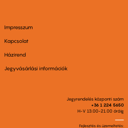
Impresszum
Footer
menu
first
Kapcsolat
Házirend
Footer
menu
second
Jegyvásárlási információk
Jegyrendelés központi szám
+36 1 224 5650
H-V 13.00-21.00 óráig
Fejlesztés és üzemeltetés: