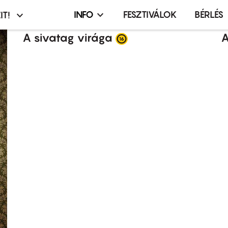
INFO
FESZTIVÁLOK
BÉRLÉS
IT!
Infó,
asztó
esemény,
A sivatag virága
A
terembérlés
menü