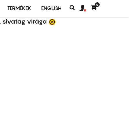
0
Felhasználó
Felhasználói
TERMÉKEK
ENGLISH
fiók
Keresés
fiók
 sivatag virága
menü
menüje