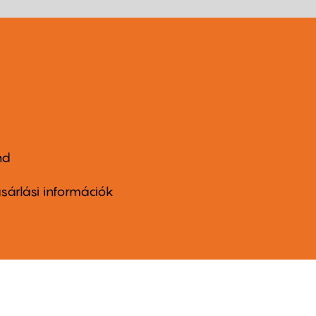
nd
ter
nu
sárlási információk
ond