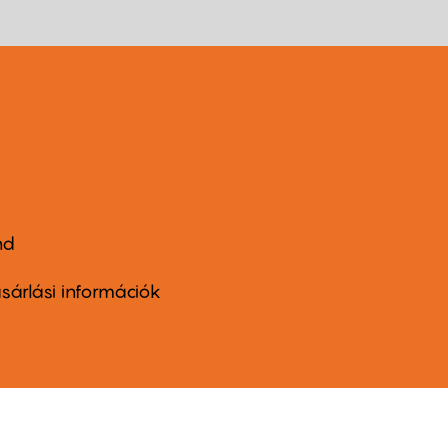
nd
ter
nu
sárlási információk
ond