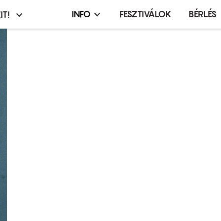
INFO
FESZTIVÁLOK
BÉRLÉS
IT!
Infó,
asztó
esemény,
terembérlés
menü