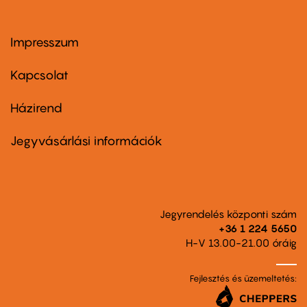
Impresszum
Footer
menu
first
Kapcsolat
Házirend
Footer
menu
second
Jegyvásárlási információk
Jegyrendelés központi szám
+36 1 224 5650
H-V 13.00-21.00 óráig
Fejlesztés és üzemeltetés: