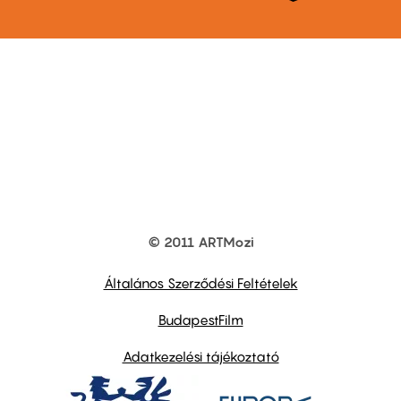
© 2011 ARTMozi
Footer
other
links
Általános Szerződési Feltételek
BudapestFilm
Adatkezelési tájékoztató