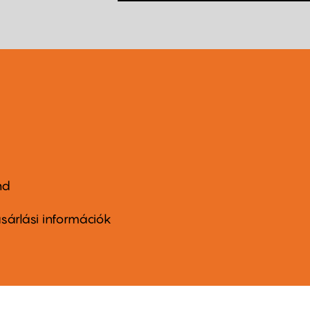
nd
ter
nu
sárlási információk
ond