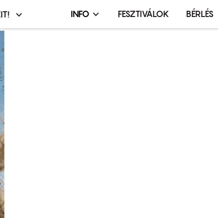
INFO
FESZTIVÁLOK
BÉRLÉS
IT!
Infó,
asztó
esemény,
terembérlés
menü