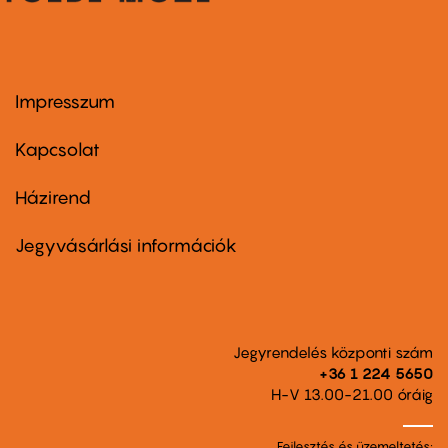
Impresszum
Footer
menu
first
Kapcsolat
Házirend
Footer
menu
second
Jegyvásárlási információk
Jegyrendelés központi szám
+36 1 224 5650
H-V 13.00-21.00 óráig
Fejlesztés és üzemeltetés: