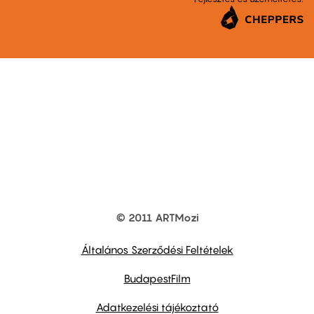
© 2011 ARTMozi
Footer
other
links
Általános Szerződési Feltételek
BudapestFilm
Adatkezelési tájékoztató