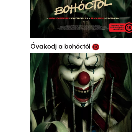
Óvakodj a bohóctól