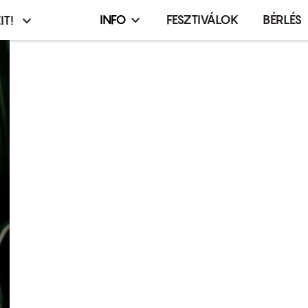
INFO
FESZTIVÁLOK
BÉRLÉS
IT!
Infó,
asztó
esemény,
terembérlés
menü