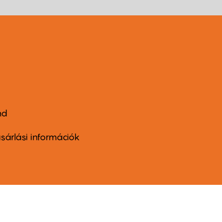
nd
ter
nu
sárlási információk
ond