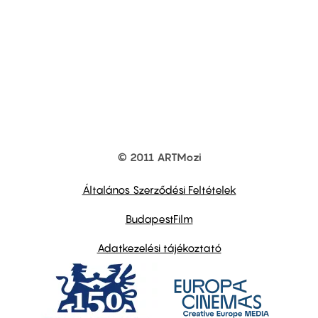
© 2011 ARTMozi
Footer
other
links
Általános Szerződési Feltételek
BudapestFilm
Adatkezelési tájékoztató