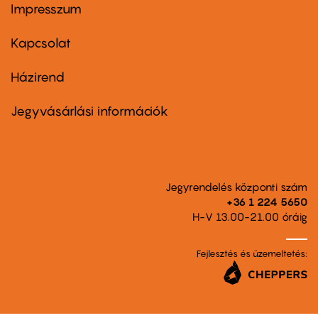
Impresszum
Footer
menu
first
Kapcsolat
Házirend
Footer
menu
second
Jegyvásárlási információk
Jegyrendelés központi szám
+36 1 224 5650
H-V 13.00-21.00 óráig
Fejlesztés és üzemeltetés: