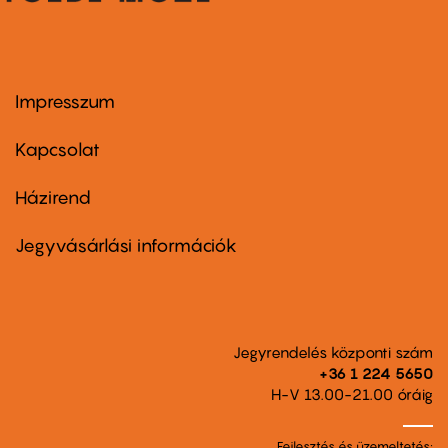
Impresszum
Footer
menu
first
Kapcsolat
Házirend
Footer
menu
second
Jegyvásárlási információk
Jegyrendelés központi szám
+36 1 224 5650
H-V 13.00-21.00 óráig
Fejlesztés és üzemeltetés: