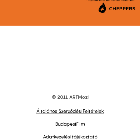
© 2011 ARTMozi
Footer
other
links
Általános Szerződési Feltételek
BudapestFilm
Adatkezelési tájékoztató