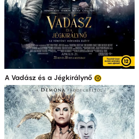
A Vadász és a Jégkirálynő