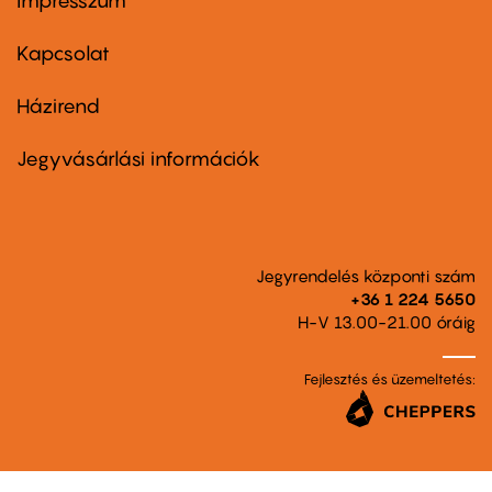
Impresszum
Footer
menu
first
Kapcsolat
Házirend
Footer
menu
second
Jegyvásárlási információk
Jegyrendelés központi szám
+36 1 224 5650
H-V 13.00-21.00 óráig
Fejlesztés és üzemeltetés: