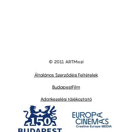
© 2011 ARTMozi
Footer
other
links
Általános Szerződési Feltételek
BudapestFilm
Adatkezelési tájékoztató