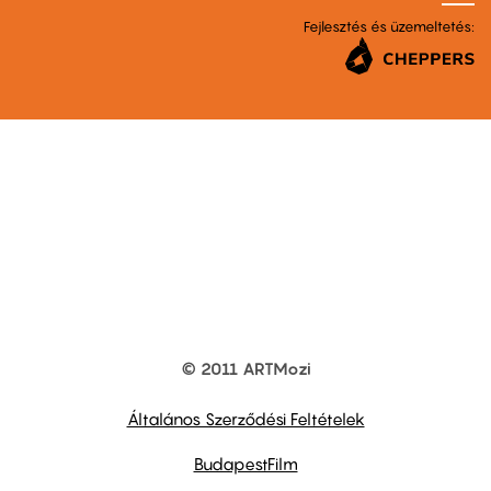
Fejlesztés és üzemeltetés:
© 2011 ARTMozi
Footer
other
links
Általános Szerződési Feltételek
BudapestFilm