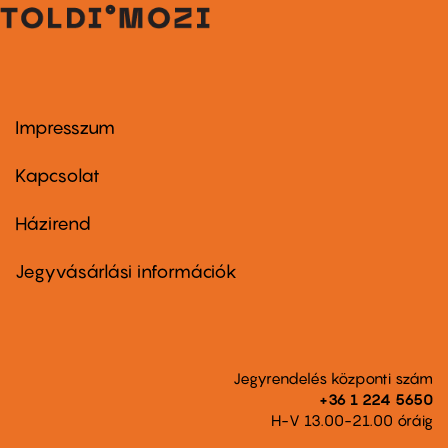
Impresszum
Footer
menu
first
Kapcsolat
Házirend
Footer
menu
second
Jegyvásárlási információk
Jegyrendelés központi szám
+36 1 224 5650
H-V 13.00-21.00 óráig