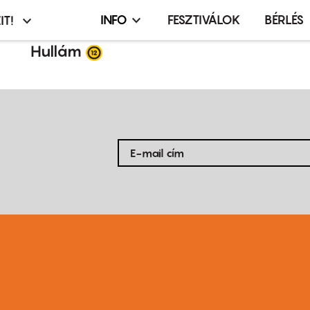
INFO
FESZTIVÁLOK
BÉRLÉS
IT!
Infó,
asztó
esemény,
Hullám
terembérlés
menü