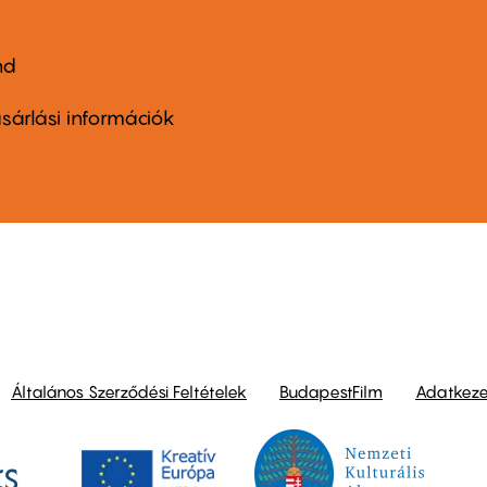
nd
ter
nu
sárlási információk
ond
Általános Szerződési Feltételek
BudapestFilm
Adatkezel