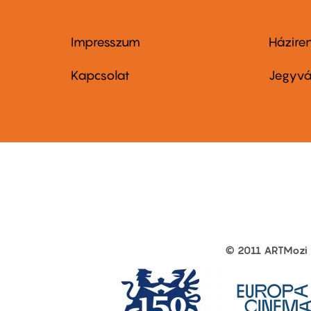
Impresszum
Házire
Footer
Foo
menu
me
Kapcsolat
Jegyvá
first
sec
© 2011 ARTMozi
Footer
other
links