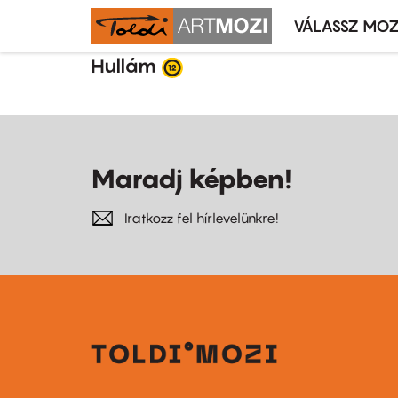
VÁLASSZ MOZ
Mozivál
Ugrás
menü
Hullám
a
tartalomra
Maradj képben!
Iratkozz fel hírlevelünkre!