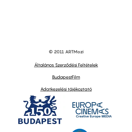
© 2011 ARTMozi
Footer
other
links
Általános Szerződési Feltételek
BudapestFilm
Adatkezelési tájékoztató