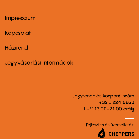
Impresszum
Footer
menu
first
Kapcsolat
Házirend
Footer
menu
second
Jegyvásárlási információk
Jegyrendelés központi szám
+36 1 224 5650
H-V 13.00-21.00 óráig
Fejlesztés és üzemeltetés: