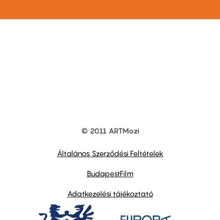
© 2011 ARTMozi
Footer
other
links
Általános Szerződési Feltételek
BudapestFilm
Adatkezelési tájékoztató