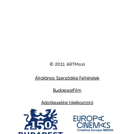
© 2011 ARTMozi
Footer
other
links
Általános Szerződési Feltételek
BudapestFilm
Adatkezelési tájékoztató