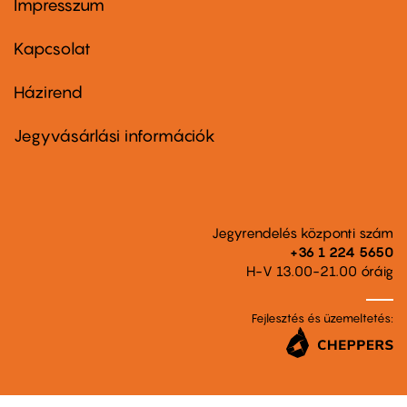
Impresszum
Footer
menu
first
Kapcsolat
Házirend
Footer
menu
second
Jegyvásárlási információk
Jegyrendelés központi szám
+36 1 224 5650
H-V 13.00-21.00 óráig
Fejlesztés és üzemeltetés: