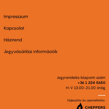
Impresszum
Footer
menu
first
Kapcsolat
Házirend
Footer
menu
second
Jegyvásárlási információk
Jegyrendelés központi szám
+36 1 224 5650
H-V 13.00-21.00 óráig
Fejlesztés és üzemeltetés: