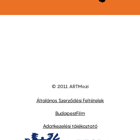
© 2011 ARTMozi
Footer
other
links
Általános Szerződési Feltételek
BudapestFilm
Adatkezelési tájékoztató