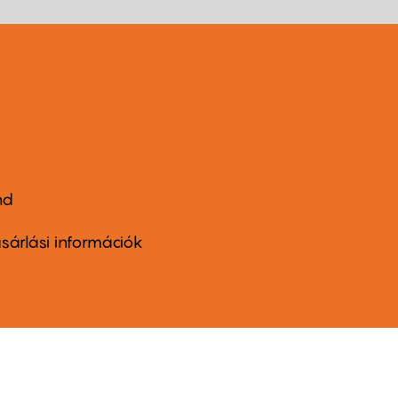
nd
ter
nu
sárlási információk
ond