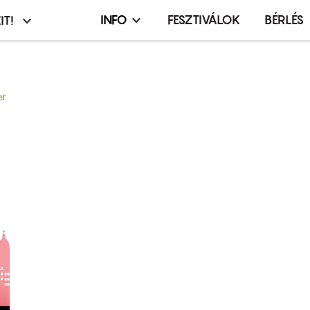
INFO
FESZTIVÁLOK
BÉRLÉS
IT!
Infó,
asztó
esemény,
terembérlés
menü