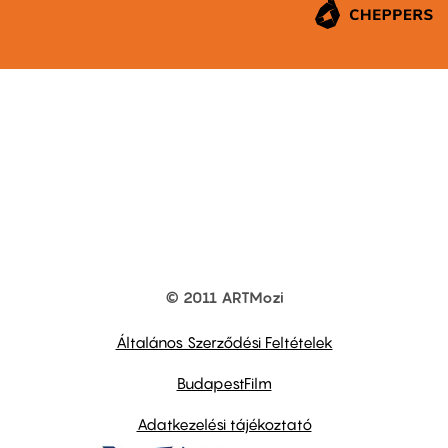
© 2011 ARTMozi
Footer
other
links
Általános Szerződési Feltételek
BudapestFilm
Adatkezelési tájékoztató