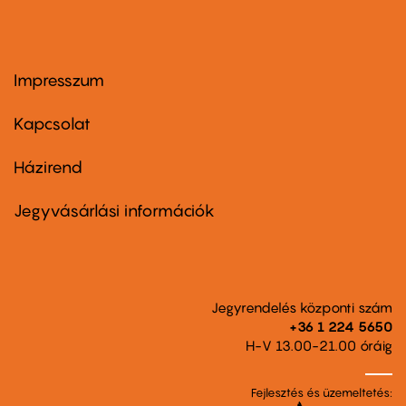
Impresszum
Footer
menu
first
Kapcsolat
Házirend
Footer
menu
second
Jegyvásárlási információk
Jegyrendelés központi szám
+36 1 224 5650
H-V 13.00-21.00 óráig
Fejlesztés és üzemeltetés: